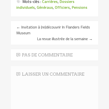
Mots-clés :
Carrières
,
Dossiers
un
nouvelle
nouvelle
nouvelle
ami(ouvre
fenêtre)
fenêtre)
fenêtre)
individuels
,
Généraux
,
Officiers
,
Pensions
dans
une
nouvelle
fenêtre)
←
Invitation à (re)découvrir In Flanders Fields
Museum
La revue illustrée de la semaine
→
PAS DE COMMENTAIRE
LAISSER UN COMMENTAIRE