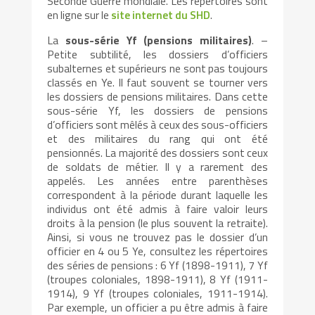
Seconde Guerre mondiale. Les répertoires sont
en ligne sur le
site internet du SHD
.
La
sous-série Yf
(pensions militaires)
. –
Petite subtilité, les dossiers d’officiers
subalternes et supérieurs ne sont pas toujours
classés en Ye. Il faut souvent se tourner vers
les dossiers de pensions militaires. Dans cette
sous-série Yf, les dossiers de pensions
d’officiers sont mêlés à ceux des sous-officiers
et des militaires du rang qui ont été
pensionnés. La majorité des dossiers sont ceux
de soldats de métier. Il y a rarement des
appelés. Les années entre parenthèses
correspondent à la période durant laquelle les
individus ont été admis à faire valoir leurs
droits à la pension (le plus souvent la retraite).
Ainsi, si vous ne trouvez pas le dossier d’un
officier en 4 ou 5 Ye, consultez les répertoires
des séries de pensions : 6 Yf (1898-1911), 7 Yf
(troupes coloniales, 1898-1911), 8 Yf (1911-
1914), 9 Yf (troupes coloniales, 1911-1914).
Par exemple, un officier a pu être admis à faire