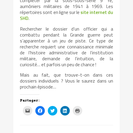
compléter par la sous-sous-série 9 Ye,
aumôniers militaires de 1941 à 1969. Les
répertoires sont en ligne sur le
site internet du
SHD
.
Rechercher le dossier d’un officier qui a
combattu pendant la Grande guerre peut
s’apparenter à un jeu de piste. Ce type de
recherche requiert une connaissance minimale
de l’histoire administrative de l’institution
militaire, demande de l’intuition, de la
curiosité… et parfois un peu de chance !
Mais au fait, que trouve-t-on dans ces
dossiers individuels ? Vous le saurez dans un
prochain épisode…
Partager :
Cliquez
Cliquez
Cliquez
Cliquez
Cliquer
pour
pour
pour
pour
pour
envoyer
partager
partager
partager
imprimer(ouvre
par
sur
sur
sur
dans
e-
Facebook(ouvre
Twitter(ouvre
LinkedIn(ouvre
une
mail
dans
dans
dans
nouvelle
à
une
une
une
fenêtre)