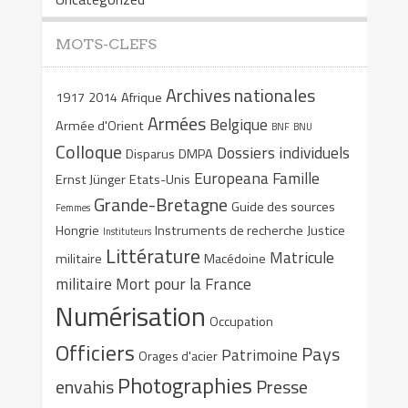
MOTS-CLEFS
Archives nationales
1917
2014
Afrique
Armées
Belgique
Armée d'Orient
BNF
BNU
Colloque
Dossiers individuels
Disparus
DMPA
Europeana
Famille
Ernst Jünger
Etats-Unis
Grande-Bretagne
Guide des sources
Femmes
Hongrie
Instruments de recherche
Justice
Instituteurs
Littérature
Matricule
militaire
Macédoine
militaire
Mort pour la France
Numérisation
Occupation
Officiers
Pays
Patrimoine
Orages d'acier
Photographies
envahis
Presse