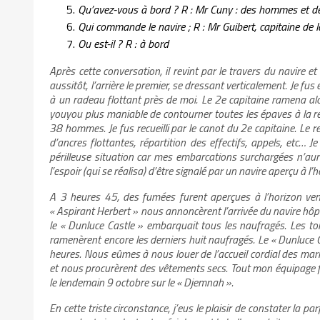
Qu’avez-vous à bord ? R : Mr Cuny : des hommes et de
Qui commande le navire ; R : Mr Guibert, capitaine de
Ou est-il ? R : à bord
Après cette conversation, il revint par le travers du navire e
aussitôt, l’arrière le premier, se dressant verticalement. Je fus
à un radeau flottant près de moi. Le 2e capitaine ramena alo
youyou plus maniable de contourner toutes les épaves à la r
38 hommes. Je fus recueilli par le canot du 2e capitaine. Le r
d’ancres flottantes, répartition des effectifs, appels, etc… 
périlleuse situation car mes embarcations surchargées n’aur
l’espoir (qui se réalisa) d’être signalé par un navire aperçu à l’
A 3 heures 45, des fumées furent aperçues à l’horizon vena
« Aspirant Herbert » nous annoncèrent l’arrivée du navire hôpit
le « Dunluce Castle » embarquait tous les naufragés. Les tor
ramenèrent encore les derniers huit naufragés. Le « Dunluce C
heures. Nous eûmes à nous louer de l’accueil cordial des mari
et nous procurèrent des vêtements secs. Tout mon équipage fu
le lendemain 9 octobre sur le « Djemnah ».
En cette triste circonstance, j’eus le plaisir de constater la p