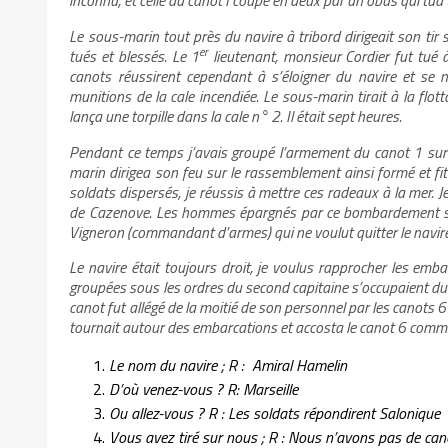
inconnu, et celle du canot I coupé en deux par un obus qui tu
Le sous-marin tout près du navire à tribord dirigeait son tir
er
tués et blessés. Le 1
lieutenant, monsieur Cordier fut tué
canots réussirent cependant à s’éloigner du navire et se m
munitions de la cale incendiée. Le sous-marin tirait à la flot
lança une torpille dans la cale n° 2. Il était sept heures.
Pendant ce temps j’avais groupé l’armement du canot 1 sur l
marin dirigea son feu sur le rassemblement ainsi formé et fi
soldats dispersés, je réussis à mettre ces radeaux à la mer. 
de Cazenove. Les hommes épargnés par ce bombardement se sa
Vigneron (commandant d’armes) qui ne voulut quitter le navi
Le navire était toujours droit, je voulus rapprocher les emba
groupées sous les ordres du second capitaine s’occupaient du 
canot fut allégé de la moitié de son personnel par les canots 
tournait autour des embarcations et accosta le canot 6 comm
Le nom du navire ; R : Amiral Hamelin
D’où venez-vous ? R: Marseille
Ou allez-vous ? R : Les soldats répondirent Salonique
Vous avez tiré sur nous ; R : Nous n’avons pas de can