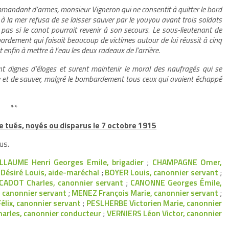
commandant d’armes, monsieur Vigneron qui ne consentit à quitter le bord
 la mer refusa de se laisser sauver par le youyou avant trois soldats
 pas si le canot pourrait revenir à son secours. Le sous-lieutenant de
rdement qui faisait beaucoup de victimes autour de lui réussit à cinq
nfin à mettre à l’eau les deux radeaux de l’arrière.
nt dignes d’éloges et surent maintenir le moral des naufragés qui se
dre et de sauver, malgré le bombardement tous ceux qui avaient échappé
**
e tués, noyés ou disparus le 7 octobre 1915
us.
LLAUME Henri Georges Emile, brigadier
;
CHAMPAGNE Omer,
ésiré Louis, aide-maréchal
;
BOYER Louis, canonnier servant
;
CADOT Charles, canonnier servant
;
CANONNE Georges Émile,
 canonnier servant
;
MENEZ François Marie, canonnier servant
;
lix, canonnier servant
;
PESLHERBE Victorien Marie, canonnier
arles, canonnier conducteur
;
VERNIERS Léon Victor, canonnier