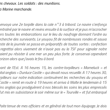
s chevaux. Les soldats : des munitions.
 la Marine marchande.
t envoya une 2e torpille dans la cale n°3 à tribord. Le navire s’enfonça
 entraîné par le navire et revins ensuite à la surface et je pus m’accrocher
rs toutes les embarcations sur le lieu du naufrage donnant l’ordre au
echerche des survivants. Le youyou fit de nombreuses rondes et sauva
este de la journée se passa en préparatifs de toutes sortes : confection
Je regrettai alors vivement de n’avoir pas eu la TSF pour signaler notre
aient pu résister à une mer un peu plus forte. Je conservai cependant
horizon alors que j’avais le feu à bord.
nt de l’Est. A 16 heures 15, les contre-torpilleurs « Mameluck » et
al anglais « Dunluce Castle » qui devait nous recueillir. A 17 heures 30,
pilleurs sur notre indication continuèrent les recherches du youyou et
astle » remit en route à 19 heures et arriva à Malte le lendemain à 15
ns anglais qui prodiguèrent à nos blessés les soins les plus empressés
t mis en subsistance le soir même sur le « Tourville » et fut embarqué
arfaite tenue de mes officiers et en général de tout mon équipage. Je dois