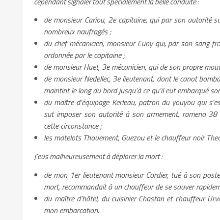
cependant signaler tout spécialement la belle conduite :
de monsieur Cariou, 2e capitaine, qui par son autorité s
nombreux naufragés ;
du chef mécanicien, monsieur Cuny qui, par son sang froi
ordonnée par le capitaine ;
de monsieur Huet, 3e mécanicien, qui de son propre mouv
de monsieur Nedellec, 3e lieutenant, dont le canot bomba
maintint le long du bord jusqu’à ce qu’il eut embarqué so
du maître d’équipage Kerleau, patron du youyou qui s’es
sut imposer son autorité à son armement, ramena 38 p
cette circonstance ;
les matelots Thouement, Guezou et le chauffeur noir Theo
J’eus malheureusement à déplorer la mort :
de mon 1er lieutenant monsieur Cordier, tué à son post
mort, recommandait à un chauffeur de se sauver rapidem
du maître d’hôtel, du cuisinier Chastan et chauffeur Ur
mon embarcation.