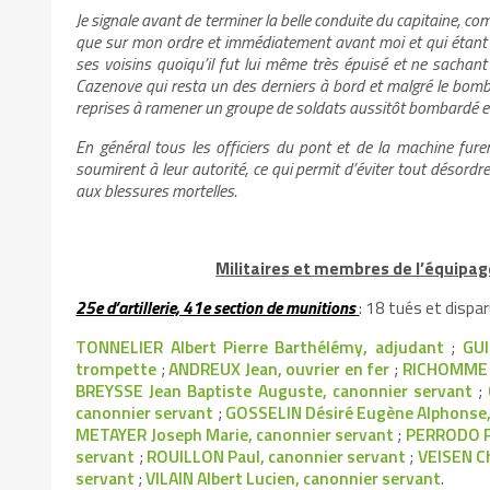
Je signale avant de terminer la belle conduite du capitaine, 
que sur mon ordre et immédiatement avant moi et qui étant à
ses voisins quoiqu’il fut lui même très épuisé et ne sachant
Cazenove qui resta un des derniers à bord et malgré le bomba
reprises à ramener un groupe de soldats aussitôt bombardé et e
En général tous les officiers du pont et de la machine fure
soumirent à leur autorité, ce qui permit d’éviter tout désor
aux blessures mortelles.
Militaires et membres de l’équipag
25e d’artillerie, 41e section de munitions
: 18 tués et dispar
TONNELIER Albert Pierre Barthélémy, adjudant
;
GUI
trompette
;
ANDREUX Jean, ouvrier en fer
;
RICHOMME D
BREYSSE Jean Baptiste Auguste, canonnier servant
;
canonnier servant
;
GOSSELIN Désiré Eugène Alphonse,
METAYER Joseph Marie, canonnier servant
;
PERRODO Fé
servant
;
ROUILLON Paul, canonnier servant
;
VEISEN Ch
servant
;
VILAIN Albert Lucien, canonnier servant
.