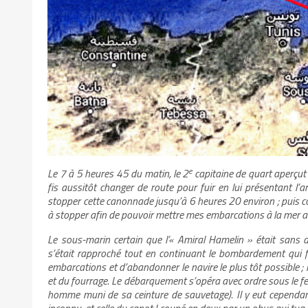
e
Le 7 à 5 heures 45 du matin, le 2
capitaine de quart aperçut
fis aussitôt changer de route pour fuir en lui présentant l’
stopper cette canonnade jusqu’à 6 heures 20 environ ; puis c
à stopper afin de pouvoir mettre mes embarcations à la mer avant 
Le sous-marin certain que l’« Amiral Hamelin » était sans 
s’était rapproché tout en continuant le bombardement qui f
embarcations et d’abandonner le navire le plus tôt possible ; l
et du fourrage. Le débarquement s’opéra avec ordre sous le feu, 
homme muni de sa ceinture de sauvetage). Il y eut cependant 