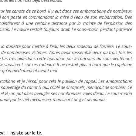
a tous les hommes déjà descendus.
 sur les canots de ce bord. Il y eut dans ces embarcations de nombreux
 à son poste en commandant la mise à l’eau de son embarcation. Des
aintinrent à une certaine distance par la crainte de l’explosion des
taison. Le navire restait toujours droit. Le sous-marin perdant patience
a dunette pour mettre à l’eau les deux radeaux de l’arrière. Le sous-
t de nombreuses victimes. Après avoir rassemblé deux ou trois fois les
Je fus très aidé dans cette opération par le concours du sous-lieutenant
uvèrent sur ces radeaux. Il ne restait plus à bord que le capitaine
re qu’immédiatement avant moi.
rcations et je hissai pour cela le pavillon de rappel. Les embarcations
sauvetage du canot 5 qui, criblé de shrapnels, menaçait de sombrer. Ce
6 et 8 ; on put alors aveugler ses nombreuses voies d’eau. Le sous-marin
andé par le chef mécanicien, monsieur Cuny, et demanda :
on.
Il insiste sur le tir.