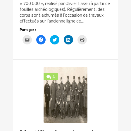
« 700 000 », réalisé par Olivier Lassu à partir de
fouilles archéologiques). Régulièrement, des
corps sont exhumés à l’occasion de travaux
effectués sur l’ancienne ligne de…
Partager :
Cliquez
Cliquez
Cliquez
Cliquez
Cliquer
pour
pour
pour
pour
pour
envoyer
partager
partager
partager
imprimer(ouvre
par
sur
sur
sur
dans
e-
Facebook(ouvre
Twitter(ouvre
LinkedIn(ouvre
une
mail
dans
dans
dans
nouvelle
à
une
une
une
fenêtre)
un
nouvelle
nouvelle
nouvelle
ami(ouvre
fenêtre)
fenêtre)
fenêtre)
dans
une
4
nouvelle
fenêtre)