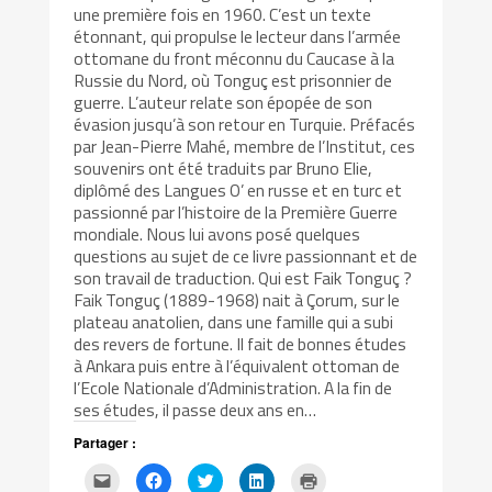
une première fois en 1960. C’est un texte
étonnant, qui propulse le lecteur dans l’armée
ottomane du front méconnu du Caucase à la
Russie du Nord, où Tonguç est prisonnier de
guerre. L’auteur relate son épopée de son
évasion jusqu’à son retour en Turquie. Préfacés
par Jean-Pierre Mahé, membre de l’Institut, ces
souvenirs ont été traduits par Bruno Elie,
diplômé des Langues O’ en russe et en turc et
passionné par l’histoire de la Première Guerre
mondiale. Nous lui avons posé quelques
questions au sujet de ce livre passionnant et de
son travail de traduction. Qui est Faik Tonguç ?
Faik Tonguç (1889-1968) nait à Çorum, sur le
plateau anatolien, dans une famille qui a subi
des revers de fortune. Il fait de bonnes études
à Ankara puis entre à l’équivalent ottoman de
l’Ecole Nationale d’Administration. A la fin de
ses études, il passe deux ans en…
Partager :
Cliquez
Cliquez
Cliquez
Cliquez
Cliquer
pour
pour
pour
pour
pour