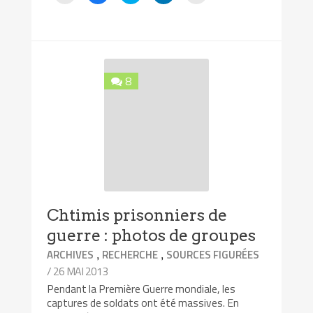
envoyer
partager
partager
partager
imprimer(ouvre
par
sur
sur
sur
dans
e-
Facebook(ouvre
Twitter(ouvre
LinkedIn(ouvre
une
mail
dans
dans
dans
nouvelle
à
une
une
une
fenêtre)
un
nouvelle
nouvelle
nouvelle
ami(ouvre
fenêtre)
fenêtre)
fenêtre)
dans
une
8
nouvelle
fenêtre)
Chtimis prisonniers de
guerre : photos de groupes
,
,
ARCHIVES
RECHERCHE
SOURCES FIGURÉES
/ 26 MAI 2013
Pendant la Première Guerre mondiale, les
captures de soldats ont été massives. En