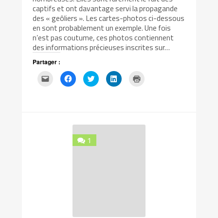
captifs et ont davantage servi la propagande
des « geôliers ». Les cartes-photos ci-dessous
en sont probablement un exemple. Une fois
n’est pas coutume, ces photos contiennent
des informations précieuses inscrites sur…
Partager :
Cliquez
Cliquez
Cliquez
Cliquez
Cliquer
pour
pour
pour
pour
pour
envoyer
partager
partager
partager
imprimer(ouvre
par
sur
sur
sur
dans
e-
Facebook(ouvre
Twitter(ouvre
LinkedIn(ouvre
une
mail
dans
dans
dans
nouvelle
à
une
une
une
fenêtre)
un
nouvelle
nouvelle
nouvelle
ami(ouvre
fenêtre)
fenêtre)
fenêtre)
dans
une
1
nouvelle
fenêtre)