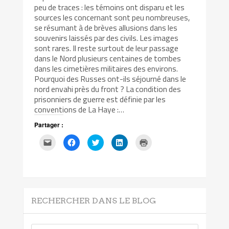
peu de traces : les témoins ont disparu et les
sources les concernant sont peu nombreuses,
se résumant à de brèves allusions dans les
souvenirs laissés par des civils. Les images
sont rares. Il reste surtout de leur passage
dans le Nord plusieurs centaines de tombes
dans les cimetières militaires des environs.
Pourquoi des Russes ont-ils séjourné dans le
nord envahi près du front ? La condition des
prisonniers de guerre est définie par les
conventions de La Haye :…
Partager :
Cliquez
Cliquez
Cliquez
Cliquez
Cliquer
pour
pour
pour
pour
pour
envoyer
partager
partager
partager
imprimer(ouvre
par
sur
sur
sur
dans
e-
Facebook(ouvre
Twitter(ouvre
LinkedIn(ouvre
une
mail
dans
dans
dans
nouvelle
à
une
une
une
fenêtre)
un
nouvelle
nouvelle
nouvelle
ami(ouvre
fenêtre)
fenêtre)
fenêtre)
dans
RECHERCHER DANS LE BLOG
une
nouvelle
fenêtre)