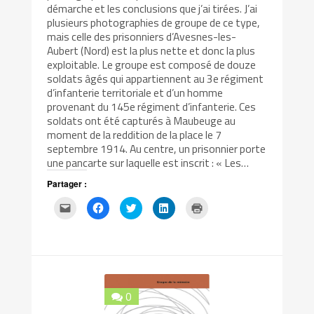
démarche et les conclusions que j’ai tirées. J’ai
plusieurs photographies de groupe de ce type,
mais celle des prisonniers d’Avesnes-les-
Aubert (Nord) est la plus nette et donc la plus
exploitable. Le groupe est composé de douze
soldats âgés qui appartiennent au 3e régiment
d’infanterie territoriale et d’un homme
provenant du 145e régiment d’infanterie. Ces
soldats ont été capturés à Maubeuge au
moment de la reddition de la place le 7
septembre 1914. Au centre, un prisonnier porte
une pancarte sur laquelle est inscrit : « Les…
Partager :
Cliquez
Cliquez
Cliquez
Cliquez
Cliquer
pour
pour
pour
pour
pour
envoyer
partager
partager
partager
imprimer(ouvre
par
sur
sur
sur
dans
e-
Facebook(ouvre
Twitter(ouvre
LinkedIn(ouvre
une
mail
dans
dans
dans
nouvelle
à
une
une
une
fenêtre)
un
nouvelle
nouvelle
nouvelle
ami(ouvre
fenêtre)
fenêtre)
fenêtre)
dans
une
0
nouvelle
fenêtre)