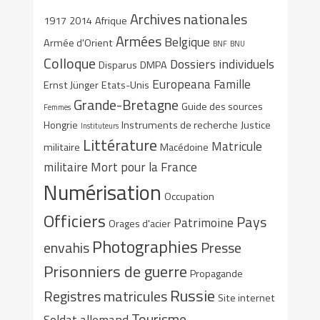
Archives nationales
1917
2014
Afrique
Armées
Belgique
Armée d'Orient
BNF
BNU
Colloque
Dossiers individuels
Disparus
DMPA
Europeana
Famille
Ernst Jünger
Etats-Unis
Grande-Bretagne
Guide des sources
Femmes
Hongrie
Instruments de recherche
Justice
Instituteurs
Littérature
Matricule
militaire
Macédoine
militaire
Mort pour la France
Numérisation
Occupation
Officiers
Pays
Patrimoine
Orages d'acier
Photographies
envahis
Presse
Prisonniers de guerre
Propagande
Russie
Registres matricules
Site internet
Tourisme
Soldat allemand