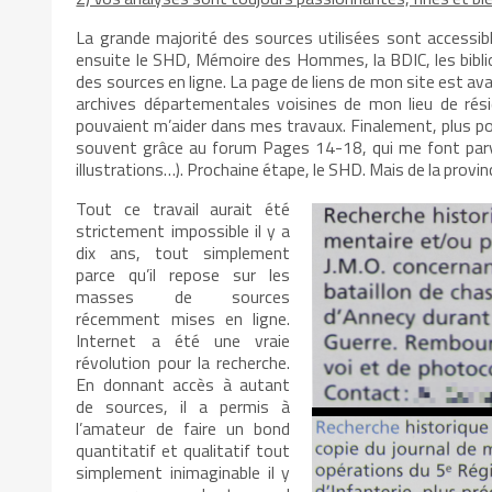
La grande majorité des sources utilisées sont accessible
ensuite le SHD, Mémoire des Hommes, la BDIC, les bibli
des sources en ligne. La page de liens de mon site est ava
archives départementales voisines de mon lieu de rési
pouvaient m’aider dans mes travaux. Finalement, plus ponct
souvent grâce au forum Pages 14-18, qui me font parve
illustrations…). Prochaine étape, le SHD. Mais de la provin
Tout ce travail aurait été
strictement impossible il y a
dix ans, tout simplement
parce qu’il repose sur les
masses de sources
récemment mises en ligne.
Internet a été une vraie
révolution pour la recherche.
En donnant accès à autant
de sources, il a permis à
l’amateur de faire un bond
quantitatif et qualitatif tout
simplement inimaginable il y