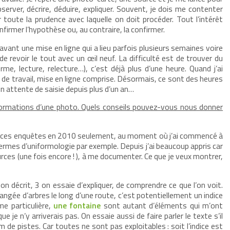
server, décrire, déduire, expliquer. Souvent, je dois me contenter
toute la prudence avec laquelle on doit procéder. Tout l’intérêt
nfirmer l’hypothèse ou, au contraire, la confirmer.
er avant une mise en ligne qui a lieu parfois plusieurs semaines voire
de revoir le tout avec un œil neuf. La difficulté est de trouver du
me, lecture, relecture…), c’est déjà plus d’une heure. Quand j’ai
de travail, mise en ligne comprise. Désormais, ce sont des heures
en attente de saisie depuis plus d’un an…
informations d’une photo. Quels conseils pouvez-vous nous donner
goût à ces enquêtes en 2010 seulement, au moment où j’ai commencé à
ermes d’uniformologie par exemple. Depuis j’ai beaucoup appris car
rces (une fois encore ! ), à me documenter. Ce que je veux montrer,
n décrit, 3 on essaie d’expliquer, de comprendre ce que l’on voit.
angée d’arbres le long d’une route, c’est potentiellement un indice
e particulière,
un
e
fontaine
sont autant d’éléments qui m’ont
 je n’y arriverais pas. On essaie aussi de faire parler le texte s’il
 de pistes. Car toutes ne sont pas exploitables : soit l’indice est