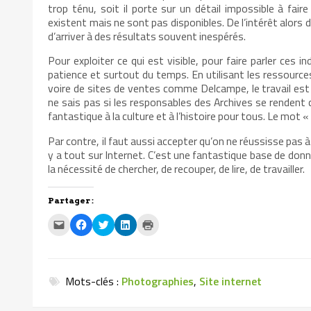
trop ténu, soit il porte sur un détail impossible à fai
existent mais ne sont pas disponibles. De l’intérêt alors 
d’arriver à des résultats souvent inespérés.
Pour exploiter ce qui est visible, pour faire parler ces in
patience et surtout du temps. En utilisant les ressource
voire de sites de ventes comme Delcampe, le travail est g
ne sais pas si les responsables des Archives se rendent
fantastique à la culture et à l’histoire pour tous. Le mot «
Par contre, il faut aussi accepter qu’on ne réussisse pas à fa
y a tout sur Internet. C’est une fantastique base de donné
la nécessité de chercher, de recouper, de lire, de travailler.
Partager :
Cliquez
Cliquez
Cliquez
Cliquez
Cliquer
pour
pour
pour
pour
pour
envoyer
partager
partager
partager
imprimer(ouvre
par
sur
sur
sur
dans
e-
Facebook(ouvre
Twitter(ouvre
LinkedIn(ouvre
une
mail
dans
dans
dans
nouvelle
à
une
une
une
fenêtre)
Mots-clés :
Photographies
,
Site internet
un
nouvelle
nouvelle
nouvelle
ami(ouvre
fenêtre)
fenêtre)
fenêtre)
dans
une