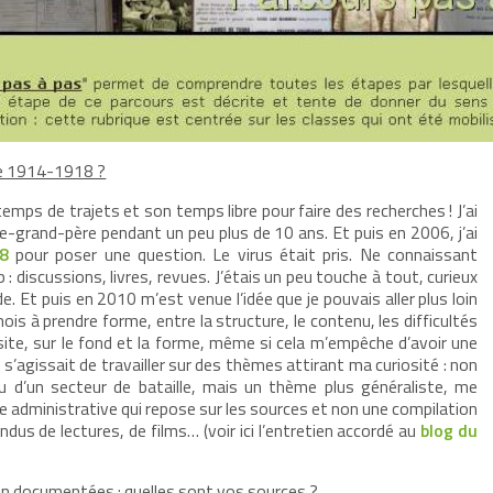
rre 1914-1918 ?
temps de trajets et son temps libre pour faire des recherches ! J’ai
ère-grand-père pendant un peu plus de 10 ans. Et puis en 2006, j’ai
8
pour poser une question. Le virus était pris. Ne connaissant
p : discussions, livres, revues. J’étais un peu touche à tout, curieux
. Et puis en 2010 m’est venue l’idée que je pouvais aller plus loin
mois à prendre forme, entre la structure, le contenu, les difficultés
e site, sur le fond et la forme, même si cela m’empêche d’avoir une
l s’agissait de travailler sur des thèmes attirant ma curiosité : non
 ou d’un secteur de bataille, mais un thème plus généraliste, me
e administrative qui repose sur les sources et non une compilation
us de lectures, de films… (voir ici l’entretien accordé au
blog du
en documentées : quelles sont vos sources ?