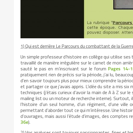
1) Qui est derrière Le Parcours du combattant de la Gue
Un simple professeur d’histoire en collège qui utilise ses 
travaillé de manière irrégulière sur le carnet de mon arri
sauté le pas en m’inscrivant sur le forum
Pages 14-1
pratiquement rien de précis sur la période, j’ai lu, beaucou
d’en savoir toujours plus pour mieux comprendre la période
et partager ce que j’avais appris. L’idée du site a mis six 
techniques (j’étais curieux d’avoir la main de A à Z sur l
mailing list ou un moteur de recherche interne). Surtout, i
l’histoire d’un seul homme, d’un régiment, d’une ville
permettant d’aborder tout ce qui m’intéresse. Une histoir
d’ouvrages, mais aussi l’étude d’images, des comptes rend
36e
).
2) Vos analyses sont toujours passionnantes, fines et bi