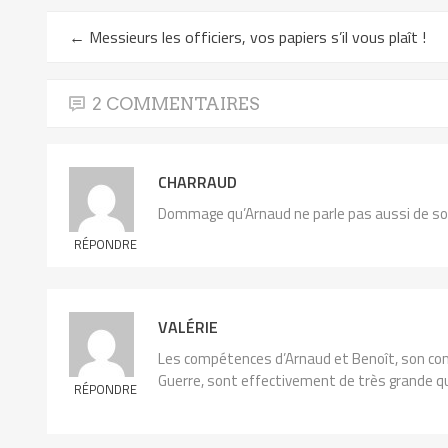
nouvelle
fenêtre)
←
Messieurs les officiers, vos papiers s’il vous plaît !
2 COMMENTAIRES
CHARRAUD
Dommage qu’Arnaud ne parle pas aussi de son t
RÉPONDRE
VALÉRIE
Les compétences d’Arnaud et Benoît, son com
Guerre, sont effectivement de très grande qu
RÉPONDRE