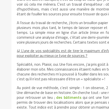
voir où cela me mènera. C’est un travail d’enquêteur : ob
d’hypothèses, mais c’est aussi une manière de montrer 
étant de fouiller les sources pour ensuite trouver de quoi i
A l’issue du travail de recherche, j’écris un brouillon papi
plusieurs mois plus tard, le temps de laisser reposer et 
temps. La simple mise en ligne d’un article (mise en for
commencé une analyse d’image, c’était une demi-journée 
voire plusieurs jours de recherches. Certains textes sont 
4) L’une de vos spécialités est de tirer le maximum d’
pour exploiter au mieux ce type de sources ?
Spécialité, non. Plaisir, oui. Une fois encore, j’ai pris 
élaborer mon site. Mes connaissances étaient nulles en t
chacune des recherches m’a poussé à fouiller dans les sou
c’est qu’il n’est pas nécessaire d’être un « spécialiste » !
Au point de vue méthode, c’est simple : 1 on observe, 2 o
Une démarche de base en histoire. On cherche tout : une r
pour retrouver un lieu ;
des bâtiments
qui ont une form
permis de trouver des localisations alors que je pensais que
existe. Tout indice est à prendre pour obtenir un maximum