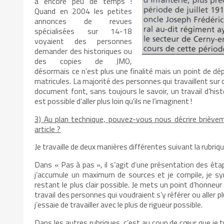
a encore peu de temps !
Quand en 2004 les petites
annonces de revues
spécialisées sur 14-18
voyaient des personnes
demander des historiques ou
des copies de JMO,
désormais ce n’est plus une finalité mais un point de dé
matricules. La majorité des personnes qui travaillent su
document font, sans toujours le savoir, un travail d’hist
est possible d’aller plus loin qu’ils ne l’imaginent !
3) Au plan technique, pouvez-vous nous décrire brièvem
article ?
Je travaille de deux manières différentes suivant la rubrique 
Dans « Pas à pas », il s’agit d’une présentation des étape
j’accumule un maximum de sources et je compile, je synt
restant le plus clair possible. Je mets un point d’honneur 
travail des personnes qui voudraient s’y référer ou aller pl
j’essaie de travailler avec le plus de rigueur possible.
Dans les autres rubriques, c’est au coup de cœur que je t