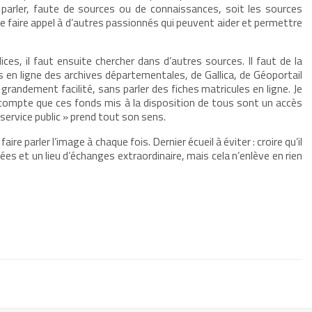
re parler, faute de sources ou de connaissances, soit les sources
de faire appel à d’autres passionnés qui peuvent aider et permettre
dices, il faut ensuite chercher dans d’autres sources. Il faut de la
s en ligne des archives départementales, de Gallica, de Géoportail
randement facilité, sans parler des fiches matricules en ligne. Je
 compte que ces fonds mis à la disposition de tous sont un accès
 service public » prend tout son sens.
ire parler l’image à chaque fois. Dernier écueil à éviter : croire qu’il
es et un lieu d’échanges extraordinaire, mais cela n’enlève en rien