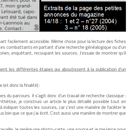
part facilement accessible. Même chose pour la lecture des fiches
r ces combattants en partant d’une recherche généalogique ou d’un
orien, enquêtant, recoupant les sources. J’essaie de montrer qu’il
ent les différentes étapes qui aboutissent à la publication d’un
(et donc la finalité) :
s du parcours. Il s’agit donc d’un travail de recherche classique :
hétise, je construis un article le plus détaillé possible tout en
à indiquer toutes les sources, car c’est une manière de faciliter le
us loin que ce que j’ai écrit. C’est aussi une manière de montrer que
ravaille. Je repère une photo-carte, une source et je me lance pour