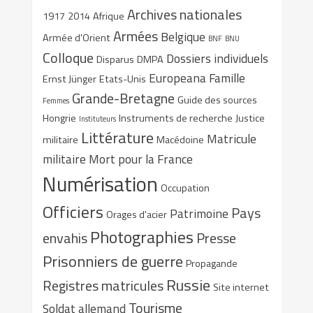
Archives nationales
1917
2014
Afrique
Armées
Belgique
Armée d'Orient
BNF
BNU
Colloque
Dossiers individuels
Disparus
DMPA
Europeana
Famille
Ernst Jünger
Etats-Unis
Grande-Bretagne
Guide des sources
Femmes
Hongrie
Instruments de recherche
Justice
Instituteurs
Littérature
Matricule
militaire
Macédoine
militaire
Mort pour la France
Numérisation
Occupation
Officiers
Pays
Patrimoine
Orages d'acier
Photographies
envahis
Presse
Prisonniers de guerre
Propagande
Russie
Registres matricules
Site internet
Tourisme
Soldat allemand