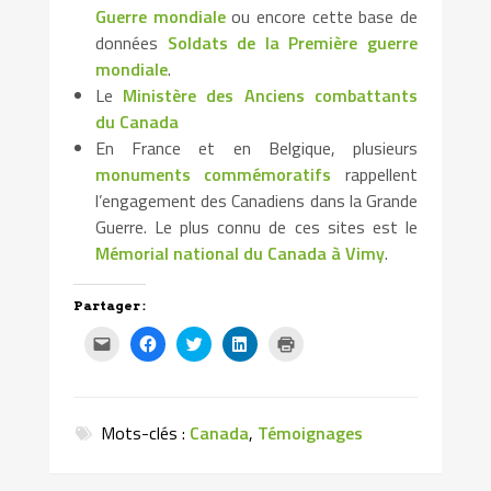
Guerre mondiale
ou encore cette base de
données
Soldats de la Première guerre
mondiale
.
Le
Ministère des Anciens combattants
du Canada
En France et en Belgique, plusieurs
monuments commémoratifs
rappellent
l’engagement des Canadiens dans la Grande
Guerre. Le plus connu de ces sites est le
Mémorial national du Canada à Vimy
.
Partager :
Cliquez
Cliquez
Cliquez
Cliquez
Cliquer
pour
pour
pour
pour
pour
envoyer
partager
partager
partager
imprimer(ouvre
par
sur
sur
sur
dans
e-
Facebook(ouvre
Twitter(ouvre
LinkedIn(ouvre
une
mail
dans
dans
dans
nouvelle
à
une
une
une
fenêtre)
Mots-clés :
Canada
,
Témoignages
un
nouvelle
nouvelle
nouvelle
ami(ouvre
fenêtre)
fenêtre)
fenêtre)
dans
une
nouvelle