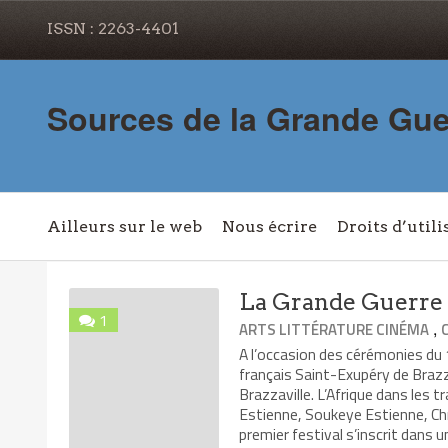
ISSN : 2263-4401
Sources de la Grande Gue
Ailleurs sur le web
Nous écrire
Droits d’utili
La Grande Guerre s
1
,
ARTS LITTÉRATURE CINÉMA
A l’occasion des cérémonies du 
français Saint-Exupéry de Brazz
Brazzaville. L’Afrique dans les 
Estienne, Soukeye Estienne, Ch
premier festival s’inscrit dans u