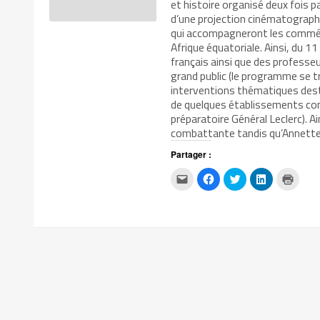
et histoire organisé deux fois 
d’une projection cinématographi
qui accompagneront les commém
Afrique équatoriale. Ainsi, du 1
français ainsi que des professeu
grand public (le programme se t
interventions thématiques desti
de quelques établissements congo
préparatoire Général Leclerc). A
combattante tandis qu’Annette B
Partager :
Cliquez
Cliquez
Cliquez
Cliquez
Clique
pour
pour
pour
pour
pour
envoyer
partager
partager
partager
impri
par
sur
sur
sur
dans
e-
Facebook(ouvre
Twitter(ouvre
LinkedIn(ouv
une
mail
dans
dans
dans
nouvel
à
une
une
une
fenêtr
un
nouvelle
nouvelle
nouvelle
ami(ouvre
fenêtre)
fenêtre)
fenêtre)
dans
une
nouvelle
fenêtre)