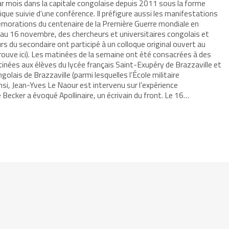
par mois dans la capitale congolaise depuis 2011 sous la forme
que suivie d’une conférence. Il préfigure aussi les manifestations
orations du centenaire de la Première Guerre mondiale en
1 au 16 novembre, des chercheurs et universitaires congolais et
rs du secondaire ont participé à un colloque original ouvert au
rouve ici). Les matinées de la semaine ont été consacrées à des
nées aux élèves du lycée français Saint-Exupéry de Brazzaville et
lais de Brazzaville (parmi lesquelles l’École militaire
insi, Jean-Yves Le Naour est intervenu sur l’expérience
ecker a évoqué Apollinaire, un écrivain du front. Le 16…
r
mer(ouvre
re
le
e)