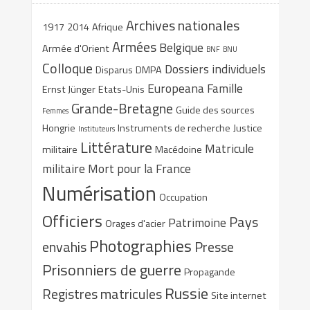
Archives nationales
1917
2014
Afrique
Armées
Belgique
Armée d'Orient
BNF
BNU
Colloque
Dossiers individuels
Disparus
DMPA
Europeana
Famille
Ernst Jünger
Etats-Unis
Grande-Bretagne
Guide des sources
Femmes
Hongrie
Instruments de recherche
Justice
Instituteurs
Littérature
Matricule
militaire
Macédoine
militaire
Mort pour la France
Numérisation
Occupation
Officiers
Pays
Patrimoine
Orages d'acier
Photographies
envahis
Presse
Prisonniers de guerre
Propagande
Russie
Registres matricules
Site internet