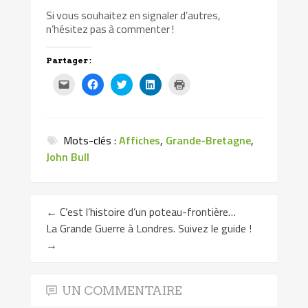
Si vous souhaitez en signaler d’autres,
n’hésitez pas à commenter !
Partager :
Cliquez
Cliquez
Cliquez
Cliquez
Cliquer
pour
pour
pour
pour
pour
envoyer
partager
partager
partager
imprimer(ouvre
par
sur
sur
sur
dans
e-
Facebook(ouvre
Twitter(ouvre
LinkedIn(ouvre
une
mail
dans
dans
dans
nouvelle
à
une
une
une
fenêtre)
Mots-clés :
Affiches
,
Grande-Bretagne
,
un
nouvelle
nouvelle
nouvelle
ami(ouvre
fenêtre)
fenêtre)
fenêtre)
John Bull
dans
une
nouvelle
fenêtre)
←
C’est l’histoire d’un poteau-frontière…
La Grande Guerre à Londres. Suivez le guide !
→
UN COMMENTAIRE