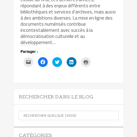
répondant à des enjeux différents entre
bibliothèques et services d’archives, mais aussi
à des ambitions diverses. La mise en ligne des
documents numérisés contribue
incontestablement avec succès à la
démocratisation culturelle et au
développement…
Partager :
Cliquez
Cliquez
Cliquez
Cliquez
Cliquer
pour
pour
pour
pour
pour
envoyer
partager
partager
partager
imprimer(ouvre
par
sur
sur
sur
dans
e-
Facebook(ouvre
Twitter(ouvre
LinkedIn(ouvre
une
mail
dans
dans
dans
nouvelle
à
une
une
une
fenêtre)
un
nouvelle
nouvelle
nouvelle
ami(ouvre
fenêtre)
fenêtre)
fenêtre)
dans
RECHERCHER DANS LE BLOG
une
nouvelle
fenêtre)
CATÉGORIES