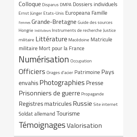
Colloque
Dossiers individuels
Disparus
DMPA
Europeana
Famille
Ernst Jünger
Etats-Unis
Grande-Bretagne
Guide des sources
Femmes
Hongrie
Instruments de recherche
Justice
Instituteurs
Littérature
Matricule
militaire
Macédoine
militaire
Mort pour la France
Numérisation
Occupation
Officiers
Pays
Patrimoine
Orages d'acier
Photographies
envahis
Presse
Prisonniers de guerre
Propagande
Russie
Registres matricules
Site internet
Tourisme
Soldat allemand
Témoignages
Valorisation