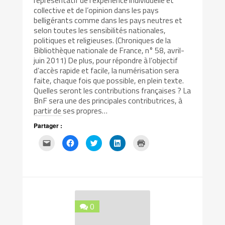
collective et de l’opinion dans les pays
belligérants comme dans les pays neutres et
selon toutes les sensibilités nationales,
politiques et religieuses. (Chroniques de la
Bibliothèque nationale de France, n° 58, avril-
juin 2011) De plus, pour répondre à l’objectif
d’accès rapide et facile, la numérisation sera
faite, chaque fois que possible, en plein texte.
Quelles seront les contributions françaises ? La
BnF sera une des principales contributrices, à
partir de ses propres…
Partager :
Cliquez
Cliquez
Cliquez
Cliquez
Cliquer
pour
pour
pour
pour
pour
envoyer
partager
partager
partager
imprimer(ouvre
par
sur
sur
sur
dans
e-
Facebook(ouvre
Twitter(ouvre
LinkedIn(ouvre
une
mail
dans
dans
dans
nouvelle
à
une
une
une
fenêtre)
un
nouvelle
nouvelle
nouvelle
ami(ouvre
fenêtre)
fenêtre)
fenêtre)
dans
une
0
nouvelle
fenêtre)