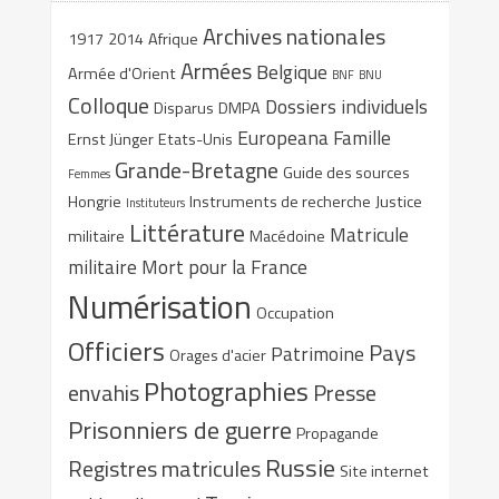
Archives nationales
1917
2014
Afrique
Armées
Belgique
Armée d'Orient
BNF
BNU
Colloque
Dossiers individuels
Disparus
DMPA
Europeana
Famille
Ernst Jünger
Etats-Unis
Grande-Bretagne
Guide des sources
Femmes
Hongrie
Instruments de recherche
Justice
Instituteurs
Littérature
Matricule
militaire
Macédoine
militaire
Mort pour la France
Numérisation
Occupation
Officiers
Pays
Patrimoine
Orages d'acier
Photographies
envahis
Presse
Prisonniers de guerre
Propagande
Russie
Registres matricules
Site internet