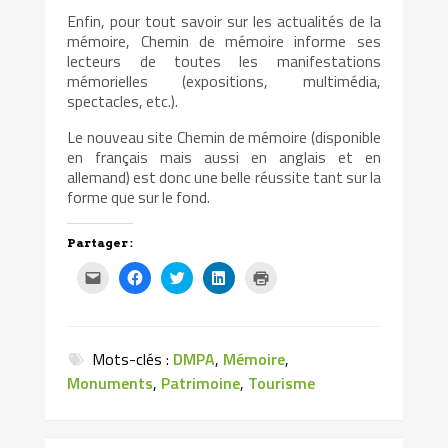
Enfin, pour tout savoir sur les actualités de la
mémoire, Chemin de mémoire informe ses
lecteurs de toutes les manifestations
mémorielles (expositions, multimédia,
spectacles, etc.).
Le nouveau site Chemin de mémoire (disponible
en français mais aussi en anglais et en
allemand) est donc une belle réussite tant sur la
forme que sur le fond.
Partager :
Cliquez
Cliquez
Cliquez
Cliquez
Cliquer
pour
pour
pour
pour
pour
envoyer
partager
partager
partager
imprimer(ouvre
par
sur
sur
sur
dans
e-
Facebook(ouvre
Twitter(ouvre
LinkedIn(ouvre
une
mail
dans
dans
dans
nouvelle
à
une
une
une
fenêtre)
Mots-clés :
DMPA
,
Mémoire
,
un
nouvelle
nouvelle
nouvelle
ami(ouvre
fenêtre)
fenêtre)
fenêtre)
Monuments
,
Patrimoine
,
Tourisme
dans
une
nouvelle
fenêtre)