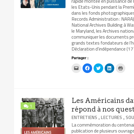
rapide montée en puissance de l
les Etats-Unis pendant la Premièr
dans les fonds photographiques
Records Administration : NARA). 
National Archives Building à Wa
le Maryland, les Archives natio
communiquer les documents prod
grands textes fondateurs de l’h
Déclaration d’indépendance (17
Partager :
Cliquez
Cliquez
Cliquez
Cliquez
Clique
pour
pour
pour
pour
pour
envoyer
partager
partager
partager
impri
par
sur
sur
sur
dans
e-
Facebook(ouvre
Twitter(ouvre
LinkedIn(ouv
une
mail
dans
dans
dans
nouvel
à
une
une
une
fenêtr
un
nouvelle
nouvelle
nouvelle
ami(ouvre
fenêtre)
fenêtre)
fenêtre)
Les Américains da
dans
une
1
nouvelle
répond à nos quest
fenêtre)
,
,
ENTRETIENS
LECTURES
SOU
La commémoration du centenaire 
publication de plusieurs ouvrag