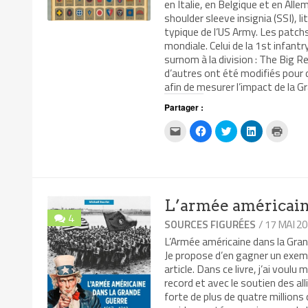
en Italie, en Belgique et en Al
shoulder sleeve insignia (SSI), 
typique de l’US Army. Les patchs
mondiale. Celui de la 1st infant
surnom à la division : The Big R
d’autres ont été modifiés pour d
afin de mesurer l’impact de la G
Partager :
Cliquez
Cliquez
Cliquez
Cliquez
Clique
pour
pour
pour
pour
pour
envoyer
partager
partager
partager
impri
par
sur
sur
sur
dans
e-
Facebook(ouvre
Twitter(ouvre
LinkedIn(ouv
une
mail
dans
dans
dans
nouvel
à
une
une
une
fenêtr
un
nouvelle
nouvelle
nouvelle
ami(ouvre
fenêtre)
fenêtre)
fenêtre)
L’armée américain
dans
une
4
nouvelle
/ 17 MAI 2
SOURCES FIGURÉES
fenêtre)
L’Armée américaine dans la Gran
Je propose d’en gagner un exempl
article. Dans ce livre, j’ai vo
record et avec le soutien des al
forte de plus de quatre million