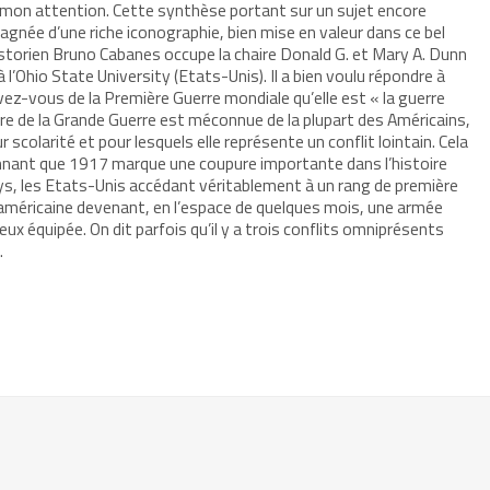
u mon attention. Cette synthèse portant sur un sujet encore
née d’une riche iconographie, bien mise en valeur dans ce bel
historien Bruno Cabanes occupe la chaire Donald G. et Mary A. Dunn
 l’Ohio State University (Etats-Unis). Il a bien voulu répondre à
vez-vous de la Première Guerre mondiale qu’elle est « la guerre
oire de la Grande Guerre est méconnue de la plupart des Américains,
r scolarité et pour lesquels elle représente un conflit lointain. Cela
onnant que 1917 marque une coupure importante dans l’histoire
pays, les Etats-Unis accédant véritablement à un rang de première
 américaine devenant, en l’espace de quelques mois, une armée
x équipée. On dit parfois qu’il y a trois conflits omniprésents
…
r
mer(ouvre
re
le
e)