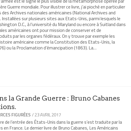
’armée est le signe le plus visible de la métamorphose opérée par
e Guerre mondiale. Pour illustrer ce livre, j’ai pioché en particulier
 des Archives nationales américaines (National Archives and
Installées sur plusieurs sites aux Etats-Unis, parmi lesquels le
shington D.C., à l’université du Maryland ou encore à Suitland dans
nales américaines ont pour mission de conserver et de
uits par les organes fédéraux. On y trouve par exemple les
istoire américaine comme la Constitution des Etats-Unis, la
76) ou la Proclamation d’émancipation (1863). La…
r
mer(ouvre
re
le
e)
ns la Grande Guerre : Bruno Cabanes
ions.
/ 23 AVRIL 2017
RCES FIGURÉES
de l’entrée des États-Unis dans la guerre s’est traduite par la
es en France. Le dernier livre de Bruno Cabanes, Les Américains