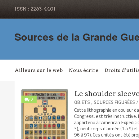
ISSN : 2263-4401
Sources de la Grande Gue
Ailleurs sur le web
Nous écrire
Droits d’utili
Le shoulder sleeve
2
,
/
OBJETS
SOURCES FIGURÉES
Cette lithographie en couleur da
Congress, est très instructive. 
appartenu à l’American Expedit
3), neuf corps d’armée (1 à 9) et
96 à 97). Ces unités ont été pr