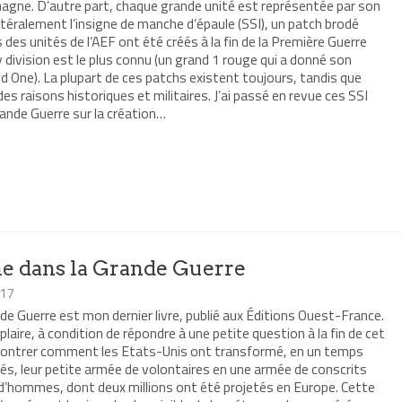
lemagne. D’autre part, chaque grande unité est représentée par son
littéralement l’insigne de manche d’épaule (SSI), un patch brodé
 des unités de l’AEF ont été créés à la fin de la Première Guerre
ry division est le plus connu (un grand 1 rouge qui a donné son
ed One). La plupart de ces patchs existent toujours, tandis que
es raisons historiques et militaires. J’ai passé en revue ces SSI
rande Guerre sur la création…
r
mer(ouvre
re
le
e)
e dans la Grande Guerre
017
de Guerre est mon dernier livre, publié aux Éditions Ouest-France.
aire, à condition de répondre à une petite question à la fin de cet
ulu montrer comment les Etats-Unis ont transformé, en un temps
liés, leur petite armée de volontaires en une armée de conscrits
s d’hommes, dont deux millions ont été projetés en Europe. Cette