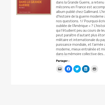
dans la Grande Guerre, a reten
méconnu en France est accompag
album publié chez Gallimard. L’
d’histoire de la guerre moderne à
nos questions. 1/ Pourquoi écri
oubliée de l’Amérique » ? L’hist
qui l’étudient peu au cours de leu
peut paraître d’autant plus ét
militaire et internationale du 
puissance mondiale, et l’armée
moderne, mieux entraînée et mieu
dans la mémoire collective des
Partager :
Cliquez
Cliquez
Cliquez
Cliquez
Clique
pour
pour
pour
pour
pour
envoyer
partager
partager
partager
impri
par
sur
sur
sur
dans
e-
Facebook(ouvre
Twitter(ouvre
LinkedIn(ouv
une
mail
dans
dans
dans
nouvel
à
une
une
une
fenêtr
un
nouvelle
nouvelle
nouvelle
ami(ouvre
fenêtre)
fenêtre)
fenêtre)
dans
une
nouvelle
fenêtre)