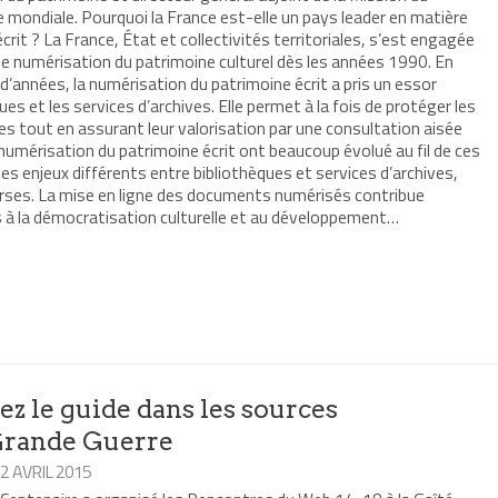
e mondiale. Pourquoi la France est-elle un pays leader en matière
rit ? La France, État et collectivités territoriales, s’est engagée
e numérisation du patrimoine culturel dès les années 1990. En
e d’années, la numérisation du patrimoine écrit a pris un essor
es et les services d’archives. Elle permet à la fois de protéger les
ves tout en assurant leur valorisation par une consultation aisée
 numérisation du patrimoine écrit ont beaucoup évolué au fil de ces
es enjeux différents entre bibliothèques et services d’archives,
erses. La mise en ligne des documents numérisés contribue
à la démocratisation culturelle et au développement…
r
mer(ouvre
re
le
e)
z le guide dans les sources
Grande Guerre
12 AVRIL 2015