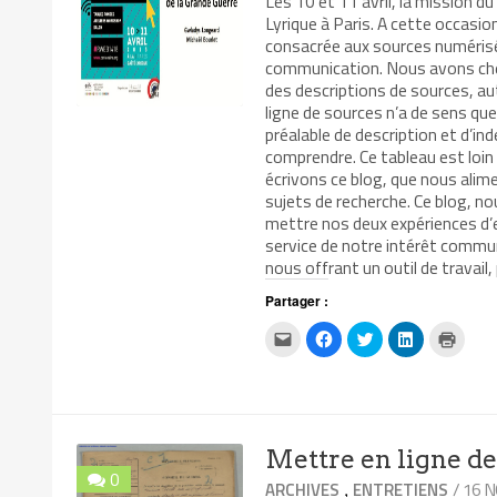
Les 10 et 11 avril, la mission 
Lyrique à Paris. A cette occasio
consacrée aux sources numérisées
communication. Nous avons cher
des descriptions de sources, au
ligne de sources n’a de sens que
préalable de description et d’in
comprendre. Ce tableau est loin
écrivons ce blog, que nous ali
sujets de recherche. Ce blog, no
mettre nos deux expériences d’
service de notre intérêt commun
nous offrant un outil de travail
Partager :
Cliquez
Cliquez
Cliquez
Cliquez
Clique
pour
pour
pour
pour
pour
envoyer
partager
partager
partager
impri
par
sur
sur
sur
dans
e-
Facebook(ouvre
Twitter(ouvre
LinkedIn(ouv
une
mail
dans
dans
dans
nouvel
à
une
une
une
fenêtr
un
nouvelle
nouvelle
nouvelle
ami(ouvre
fenêtre)
fenêtre)
fenêtre)
Mettre en ligne des
dans
une
0
nouvelle
,
/ 16 
ARCHIVES
ENTRETIENS
fenêtre)