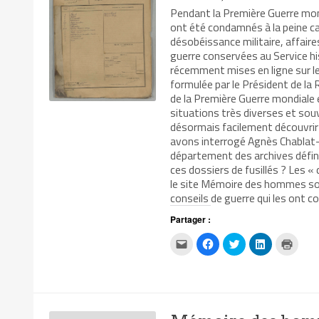
Pendant la Première Guerre mondi
ont été condamnés à la peine capit
désobéissance militaire, affair
guerre conservées au Service h
récemment mises en ligne sur l
formulée par le Président de l
de la Première Guerre mondiale
situations très diverses et sou
désormais facilement découvrir 
avons interrogé Agnès Chablat-
département des archives défin
ces dossiers de fusillés ? Les «
le site Mémoire des hommes son
conseils de guerre qui les ont
Partager :
Cliquez
Cliquez
Cliquez
Cliquez
Clique
pour
pour
pour
pour
pour
envoyer
partager
partager
partager
impri
par
sur
sur
sur
dans
e-
Facebook(ouvre
Twitter(ouvre
LinkedIn(ouv
une
mail
dans
dans
dans
nouvel
à
une
une
une
fenêtr
un
nouvelle
nouvelle
nouvelle
ami(ouvre
fenêtre)
fenêtre)
fenêtre)
dans