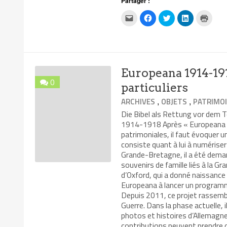
Partager :
Cliquez
Cliquez
Cliquez
Cliquez
Clique
pour
pour
pour
pour
pour
envoyer
partager
partager
partager
impri
par
sur
sur
sur
dans
e-
Facebook(ouvre
Twitter(ouvre
LinkedIn(ouv
une
mail
dans
dans
dans
nouvel
à
une
une
une
fenêtr
un
nouvelle
nouvelle
nouvelle
ami(ouvre
fenêtre)
fenêtre)
fenêtre)
Europeana 1914-1918
dans
une
0
nouvelle
particuliers
fenêtre)
,
,
ARCHIVES
OBJETS
PATRIMO
Die Bibel als Rettung vor dem Tod
1914-1918 Après « Europeana C
patrimoniales, il faut évoquer 
consiste quant à lui à numériser
Grande-Bretagne, il a été deman
souvenirs de famille liés à la Gr
d’Oxford, qui a donné naissanc
Europeana à lancer un programm
Depuis 2011, ce projet rassembl
Guerre. Dans la phase actuelle, 
photos et histoires d’Allemagne
contributions peuvent prendre 