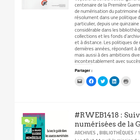
centenaire de la Première Guerr
de numérisation du patrimoine éc
résolument dans une politique d
particulier, depuis une quinzain
considérable dans les bibliothèqu
collections et les fonds d’archi
et à distance. Les politiques de
dernières années, répondant à d
mais aussi à des ambitions div
incontestablement avec succès 
Partager :
Cliquez
Cliquez
Cliquez
Cliquez
Clique
pour
pour
pour
pour
pour
envoyer
partager
partager
partager
impri
par
sur
sur
sur
dans
e-
Facebook(ouvre
Twitter(ouvre
LinkedIn(ouv
une
mail
dans
dans
dans
nouvel
à
une
une
une
fenêtr
un
nouvelle
nouvelle
nouvelle
ami(ouvre
fenêtre)
fenêtre)
fenêtre)
#RWEB1418 : Suive
dans
une
2
nouvelle
numérisées de la 
fenêtre)
,
/ 
ARCHIVES
BIBLIOTHÈQUES