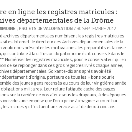
e)
e en ligne les registres matricules :
hives départementales de la Drôme
,
/ 30 SEPTEMBRE 2012
RIMOINE
PROJETS DE VALORISATION
 d’archives départementales numérisent les registres matricules
rs sites Internet, le directeur des Archives départementales de la
 voulu nous présenter les motivations, les préparatifs et la mise
 qui contribue à la diffusion du patrimoine écrit conservé dans le
** Numériser les registres matricules, pour le conservateur qui en
asion de se replonger dans ces gros registres livrés chaque année,
archives départementales. Soixante-dix ans après avoir été
r département d’origine, porteurs de tous les « bons pour le
ensemble des jeunes gens recensés au cours de leur vingtième année
s obligations militaires. Leur reliure fatiguée cache des pages
ions sur la carrière de nos aïeux sous les drapeaux, à des époques
les individus une emprise que l’on a peine à imaginer aujourd’hui.
, les recrues y effectuent un service actif de deux à cinq ans
r