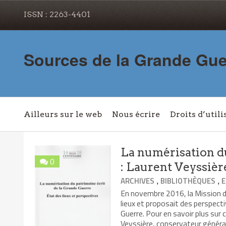
ISSN : 2263-4401
Sources de la Grande Gue
Ailleurs sur le web
Nous écrire
Droits d’utili
La numérisation d
0
: Laurent Veyssièr
,
,
ARCHIVES
BIBLIOTHÈQUES
E
En novembre 2016, la Mission du
lieux et proposait des perspecti
Guerre. Pour en savoir plus sur 
Veyssière, conservateur général