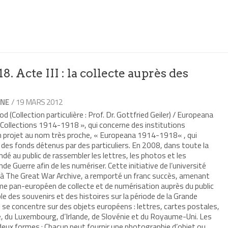
r
mer(ouvre
re
le
e)
. Acte III : la collecte auprès des
/ 19 MARS 2012
INE
 (Collection particulière : Prof. Dr. Gottfried Geiler) / Europeana
ollections 1914-1918 », qui concerne des institutions
un projet au nom très proche, « Europeana 1914-1918« , qui
 des fonds détenus par des particuliers. En 2008, dans toute la
dé au public de rassembler les lettres, les photos et les
ande Guerre afin de les numériser. Cette initiative de l’université
e à The Great War Archive, a remporté un franc succès, amenant
e pan-européen de collecte et de numérisation auprès du public
e des souvenirs et des histoires sur la période de la Grande
il se concentre sur des objets européens : lettres, cartes postales,
, du Luxembourg, d’Irlande, de Slovénie et du Royaume-Uni. Les
deux formes : Chacun peut fournir une photographie d’objet ou