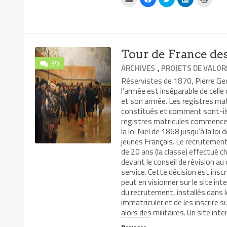
pour
pour
pour
pour
pour
envoyer
partager
partager
partager
impri
par
sur
sur
sur
dans
e-
Facebook(ouvre
Twitter(ouvre
LinkedIn(ouv
une
mail
dans
dans
dans
nouvel
à
une
une
une
fenêtr
un
nouvelle
nouvelle
nouvelle
ami(ouvre
fenêtre)
fenêtre)
fenêtre)
Tour de France de
dans
une
39
nouvelle
,
ARCHIVES
PROJETS DE VALOR
fenêtre)
Réservistes de 1870, Pierre Geo
l’armée est inséparable de celle
et son armée. Les registres mat
constitués et comment sont-ils 
registres matricules commencent
la loi Niel de 1868 jusqu’à la l
jeunes Français. Le recruteme
de 20 ans (la classe) effectué
devant le conseil de révision au
service. Cette décision est inscr
peut en visionner sur le site in
du recrutement, installés dans l
immatriculer et de les inscrire s
alors des militaires. Un site int