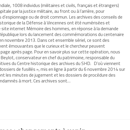
ale, 1008 individus (militaires et civils, français et étrangers)
ale par la justice militaire, au front ou à l’arrière, pour
es d’espionnage ou de droit commun. Les archives des conseils de
istorique de la Défense à Vincennes ont été numérisées et
e site internet Mémoire des hommes, en réponse à la demande
a République lors du lancement des commémorations du centenaire
 en novembre 2013. Dans cet ensemble sériel, ce sont des
vent émouvantes que le curieux et le chercheur peuvent
page après page. Pour en savoir plus sur cette opération, nous
Beylot, conservateur en chef du patrimoine, responsable du
itives du Centre historique des archives du SHD. D’où viennent
 dossiers de fusillés », mis en ligne à partir du 6 novembre 2014 sur
t les minutes de jugement et les dossiers de procédure des
 condamnés à mort. Ces archives sont…
r
mer(ouvre
re
le
e)