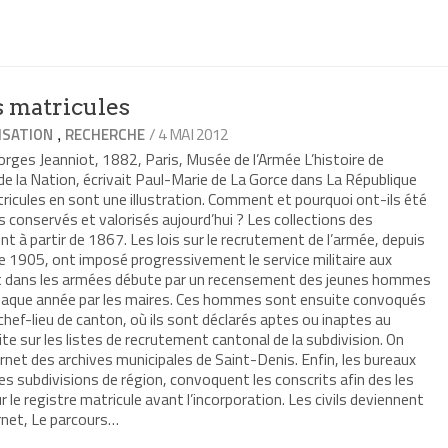
mer(ouvre
re
le
e)
s matricules
,
/ 4 MAI 2012
ISATION
RECHERCHE
rges Jeanniot, 1882, Paris, Musée de l’Armée L’histoire de
 de la Nation, écrivait Paul-Marie de La Gorce dans La République
ricules en sont une illustration. Comment et pourquoi ont-ils été
conservés et valorisés aujourd’hui ? Les collections des
 à partir de 1867. Les lois sur le recrutement de l’armée, depuis
oi de 1905, ont imposé progressivement le service militaire aux
nt dans les armées débute par un recensement des jeunes hommes
 chaque année par les maires. Ces hommes sont ensuite convoqués
 chef-lieu de canton, où ils sont déclarés aptes ou inaptes au
ite sur les listes de recrutement cantonal de la subdivision. On
ternet des archives municipales de Saint-Denis. Enfin, les bureaux
es subdivisions de région, convoquent les conscrits afin des les
ur le registre matricule avant l’incorporation. Les civils deviennent
ernet, Le parcours…