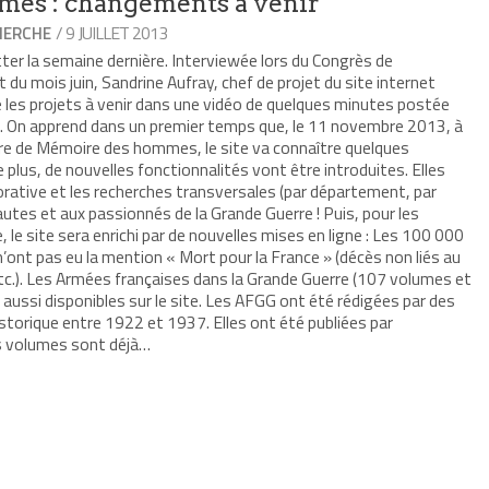
es : changements à venir
/ 9 JUILLET 2013
HERCHE
ter la semaine dernière. Interviewée lors du Congrès de
 du mois juin, Sandrine Aufray, chef de projet du site internet
es projets à venir dans une vidéo de quelques minutes postée
13. On apprend dans un premier temps que, le 11 novembre 2013, à
ire de Mémoire des hommes, le site va connaître quelques
plus, de nouvelles fonctionnalités vont être introduites. Elles
orative et les recherches transversales (par département, par
utes et aux passionnés de la Grande Guerre ! Puis, pour les
e site sera enrichi par de nouvelles mises en ligne : Les 100 000
’ont pas eu la mention « Mort pour la France » (décès non liés au
s, etc.). Les Armées françaises dans la Grande Guerre (107 volumes et
 aussi disponibles sur le site. Les AFGG ont été rédigées par des
historique entre 1922 et 1937. Elles ont été publiées par
es volumes sont déjà…
r
mer(ouvre
re
le