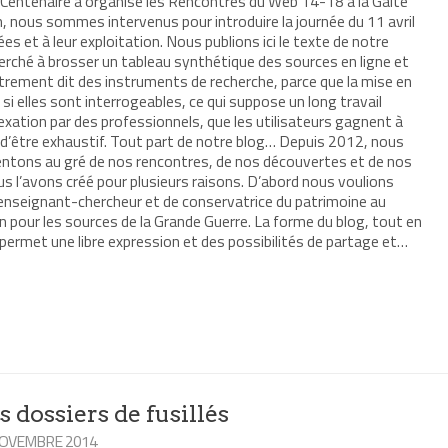
du Centenaire a organisé les Rencontres du Web 14-18 à la Gaîté
n, nous sommes intervenus pour introduire la journée du 11 avril
 et à leur exploitation. Nous publions ici le texte de notre
ché à brosser un tableau synthétique des sources en ligne et
trement dit des instruments de recherche, parce que la mise en
 si elles sont interrogeables, ce qui suppose un long travail
dexation par des professionnels, que les utilisateurs gagnent à
 d’être exhaustif. Tout part de notre blog… Depuis 2012, nous
mentons au gré de nos rencontres, de nos découvertes et de nos
us l’avons créé pour plusieurs raisons. D’abord nous voulions
enseignant-chercheur et de conservatrice du patrimoine au
 pour les sources de la Grande Guerre. La forme du blog, tout en
, permet une libre expression et des possibilités de partage et…
r
mer(ouvre
re
le
e)
 dossiers de fusillés
NOVEMBRE 2014