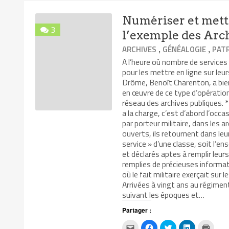
à
une
une
une
fenêtr
un
nouvelle
nouvelle
nouvelle
ami(ouvre
fenêtre)
fenêtre)
fenêtre)
Numériser et mettr
dans
une
3
nouvelle
l’exemple des Arc
fenêtre)
,
,
ARCHIVES
GÉNÉALOGIE
PAT
A l’heure où nombre de services
pour les mettre en ligne sur leu
Drôme, Benoît Charenton, a bien
en œuvre de ce type d’opération,
réseau des archives publiques. *
a la charge, c’est d’abord l’occ
par porteur militaire, dans les 
ouverts, ils retournent dans leu
service » d’une classe, soit l’
et déclarés aptes à remplir leur
remplies de précieuses informat
où le fait militaire exerçait sur 
Arrivées à vingt ans au régiment
suivant les époques et…
Partager :
Cliquez
Cliquez
Cliquez
Cliquez
Clique