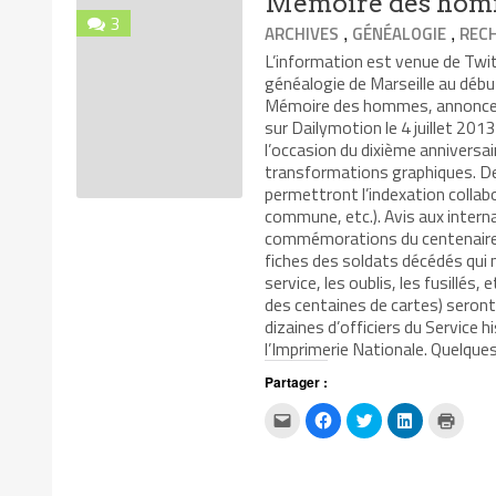
Mémoire des homm
une
3
nouvelle
,
,
ARCHIVES
GÉNÉALOGIE
REC
fenêtre)
L’information est venue de Twit
généalogie de Marseille au début
Mémoire des hommes, annonce l
sur Dailymotion le 4 juillet 20
l’occasion du dixième anniversa
transformations graphiques. De 
permettront l’indexation collab
commune, etc.). Avis aux interna
commémorations du centenaire, l
fiches des soldats décédés qui n
service, les oublis, les fusillé
des centaines de cartes) seront
dizaines d’officiers du Service 
l’Imprimerie Nationale. Quelqu
Partager :
Cliquez
Cliquez
Cliquez
Cliquez
Clique
pour
pour
pour
pour
pour
envoyer
partager
partager
partager
impri
par
sur
sur
sur
dans
e-
Facebook(ouvre
Twitter(ouvre
LinkedIn(ouv
une
mail
dans
dans
dans
nouvel