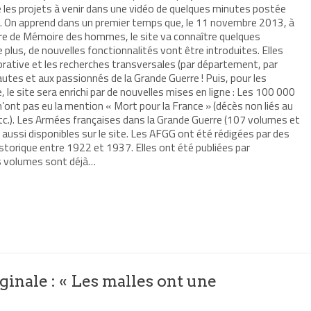
es projets à venir dans une vidéo de quelques minutes postée
13. On apprend dans un premier temps que, le 11 novembre 2013, à
ire de Mémoire des hommes, le site va connaître quelques
plus, de nouvelles fonctionnalités vont être introduites. Elles
orative et les recherches transversales (par département, par
utes et aux passionnés de la Grande Guerre ! Puis, pour les
e site sera enrichi par de nouvelles mises en ligne : Les 100 000
’ont pas eu la mention « Mort pour la France » (décès non liés au
s, etc.). Les Armées françaises dans la Grande Guerre (107 volumes et
 aussi disponibles sur le site. Les AFGG ont été rédigées par des
historique entre 1922 et 1937. Elles ont été publiées par
es volumes sont déjà…
r
mer(ouvre
re
le
e)
ginale : « Les malles ont une