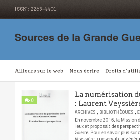
ISSN : 2263-4401
Sources de la Grande Gue
Ailleurs sur le web
Nous écrire
Droits d’utili
La numérisation d
0
: Laurent Veyssièr
,
,
ARCHIVES
BIBLIOTHÈQUES
E
En novembre 2016, la Mission du
lieux et proposait des perspecti
Guerre. Pour en savoir plus sur 
Veyssière, conservateur général