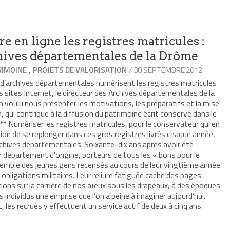
re
le
e)
e en ligne les registres matricules :
hives départementales de la Drôme
,
/ 30 SEPTEMBRE 2012
RIMOINE
PROJETS DE VALORISATION
 d’archives départementales numérisent les registres matricules
rs sites Internet, le directeur des Archives départementales de la
 voulu nous présenter les motivations, les préparatifs et la mise
 qui contribue à la diffusion du patrimoine écrit conservé dans le
** Numériser les registres matricules, pour le conservateur qui en
asion de se replonger dans ces gros registres livrés chaque année,
archives départementales. Soixante-dix ans après avoir été
r département d’origine, porteurs de tous les « bons pour le
ensemble des jeunes gens recensés au cours de leur vingtième année
s obligations militaires. Leur reliure fatiguée cache des pages
ions sur la carrière de nos aïeux sous les drapeaux, à des époques
les individus une emprise que l’on a peine à imaginer aujourd’hui.
, les recrues y effectuent un service actif de deux à cinq ans