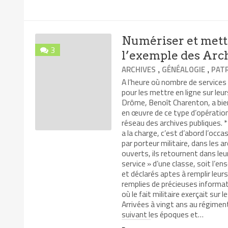
par
sur
sur
sur
dans
e-
Facebook(ouvre
Twitter(ouvre
LinkedIn(ouv
une
mail
dans
dans
dans
nouvel
à
une
une
une
fenêtr
un
nouvelle
nouvelle
nouvelle
ami(ouvre
fenêtre)
fenêtre)
fenêtre)
Numériser et mettr
dans
une
3
nouvelle
l’exemple des Arc
fenêtre)
,
,
ARCHIVES
GÉNÉALOGIE
PAT
A l’heure où nombre de services
pour les mettre en ligne sur leu
Drôme, Benoît Charenton, a bien
en œuvre de ce type d’opération,
réseau des archives publiques. *
a la charge, c’est d’abord l’occ
par porteur militaire, dans les 
ouverts, ils retournent dans leu
service » d’une classe, soit l’
et déclarés aptes à remplir leur
remplies de précieuses informat
où le fait militaire exerçait sur 
Arrivées à vingt ans au régiment
suivant les époques et…