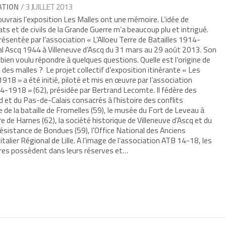
/ 3 JUILLET 2013
ATION
ouvrais l’exposition Les Malles ont une mémoire. L’idée de
ts et de civils de la Grande Guerre m’a beaucoup plu et intrigué.
résentée par l’association « L’Alloeu Terre de Batailles 1914-
 Ascq 1944 à Villeneuve d’Ascq du 31 mars au 29 août 2013. Son
bien voulu répondre à quelques questions. Quelle est l’origine de
 des malles ? Le projet collectif d’exposition itinérante « Les
8 » a été initié, piloté et mis en œuvre par l’association
914-1918 » (62), présidée par Bertrand Lecomte. Il fédère des
et du Pas-de-Calais consacrés à l’histoire des conflits
e la bataille de Fromelles (59), le musée du Fort de Leveau à
re de Harnes (62), la société historique de Villeneuve d’Ascq et du
Résistance de Bondues (59), l’Office National des Anciens
lier Régional de Lille. A l’image de l’association ATB 14-18, les
ires possèdent dans leurs réserves et…
r
mer(ouvre
re
le
e)