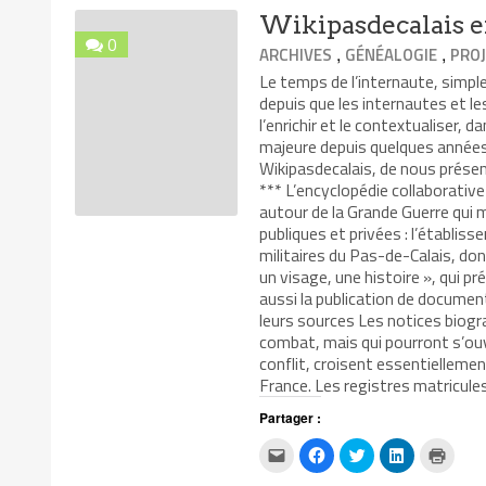
ami(ouvre
fenêtre)
fenêtre)
fenêtre)
Wikipasdecalais e
dans
une
0
nouvelle
,
,
ARCHIVES
GÉNÉALOGIE
PROJ
fenêtre)
Le temps de l’internaute, simpl
depuis que les internautes et le
l’enrichir et le contextualiser, 
majeure depuis quelques année
Wikipasdecalais, de nous présen
*** L’encyclopédie collaborativ
autour de la Grande Guerre qui 
publiques et privées : l’établi
militaires du Pas-de-Calais, dont
un visage, une histoire », qui pr
aussi la publication de documen
leurs sources Les notices biogr
combat, mais qui pourront s’ouvr
conflit, croisent essentiellemen
France. Les registres matricules
Partager :
Cliquez
Cliquez
Cliquez
Cliquez
Clique
pour
pour
pour
pour
pour
envoyer
partager
partager
partager
impri