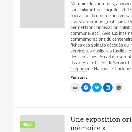
Mémoire des hommes, annonce l
sur Dailymotion le 4 juillet 20
l’occasion du dixième anniversa
transformations graphiques. De 
permettront l’indexation collab
commune, etc.). Avis aux interna
commémorations du centenaire, l
fiches des soldats décédés qui n
service, les oublis, les fusillé
des centaines de cartes) seront
dizaines d’officiers du Service 
l’Imprimerie Nationale. Quelqu
Partager :
Cliquez
Cliquez
Cliquez
Cliquez
Clique
pour
pour
pour
pour
pour
envoyer
partager
partager
partager
impri
par
sur
sur
sur
dans
e-
Facebook(ouvre
Twitter(ouvre
LinkedIn(ouv
une
mail
dans
dans
dans
nouvel
à
une
une
une
fenêtr
un
nouvelle
nouvelle
nouvelle
ami(ouvre
fenêtre)
fenêtre)
fenêtre)
Une exposition ori
dans
une
0
nouvelle
mémoire »
fenêtre)