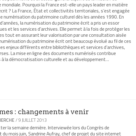
e mondiale. Pourquoi la France est-elle un pays leader en matière
rit ? La France, État et collectivités territoriales, s’est engagée
e numérisation du patrimoine culturel dès les années 1990. En
e d’années, la numérisation du patrimoine écrit a pris un essor
es et les services d’archives. Elle permet à la fois de protéger les
ves tout en assurant leur valorisation par une consultation aisée
 numérisation du patrimoine écrit ont beaucoup évolué au fil de ces
es enjeux différents entre bibliothèques et services d’archives,
erses. La mise en ligne des documents numérisés contribue
à la démocratisation culturelle et au développement…
r
mer(ouvre
re
le
e)
es : changements à venir
/ 9 JUILLET 2013
HERCHE
ter la semaine dernière. Interviewée lors du Congrès de
 du mois juin, Sandrine Aufray, chef de projet du site internet