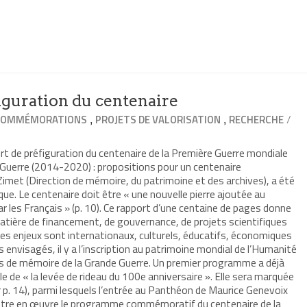
r
mer(ouvre
re
le
e)
iguration du centenaire
,
,
/
COMMÉMORATIONS
PROJETS DE VALORISATION
RECHERCHE
t de préfiguration du centenaire de la Première Guerre mondiale
Guerre (2014-2020) : propositions pour un centenaire
 Zimet (Direction de mémoire, du patrimoine et des archives), a été
que. Le centenaire doit être « une nouvelle pierre ajoutée au
par les Français » (p. 10). Ce rapport d’une centaine de pages donne
atière de financement, de gouvernance, de projets scientifiques
, les enjeux sont internationaux, culturels, éducatifs, économiques
s envisagés, il y a l’inscription au patrimoine mondial de l’Humanité
es de mémoire de la Grande Guerre. Un premier programme a déjà
le de « la levée de rideau du 100e anniversaire ». Elle sera marquée
r p. 14), parmi lesquels l’entrée au Panthéon de Maurice Genevoix
tre en œuvre le programme commémoratif du centenaire de la