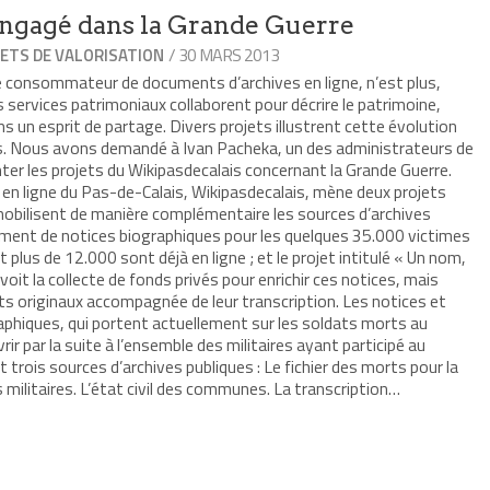
ngagé dans la Grande Guerre
/ 30 MARS 2013
ETS DE VALORISATION
e consommateur de documents d’archives en ligne, n’est plus,
s services patrimoniaux collaborent pour décrire le patrimoine,
dans un esprit de partage. Divers projets illustrent cette évolution
s. Nous avons demandé à Ivan Pacheka, un des administrateurs de
ter les projets du Wikipasdecalais concernant la Grande Guerre.
e en ligne du Pas-de-Calais, Wikipasdecalais, mène deux projets
mobilisent de manière complémentaire les sources d’archives
ssement de notices biographiques pour les quelques 35.000 victimes
 plus de 12.000 sont déjà en ligne ; et le projet intitulé « Un nom,
évoit la collecte de fonds privés pour enrichir ces notices, mais
ts originaux accompagnée de leur transcription. Les notices et
aphiques, qui portent actuellement sur les soldats morts au
ir par la suite à l’ensemble des militaires ayant participé au
t trois sources d’archives publiques : Le fichier des morts pour la
 militaires. L’état civil des communes. La transcription…
r
mer(ouvre