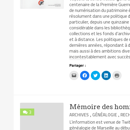
centenaire de la Première Guerr
de numérisation du patrimoine éc
résolument dans une politique d
particulier, depuis une quinzain
considérable dans les bibliothèqu
collections et les fonds d’archi
et à distance. Les politiques de
dernières années, répondant à d
mais aussi à des ambitions div
incontestablement avec succès 
Partager :
Cliquez
Cliquez
Cliquez
Cliquez
Clique
pour
pour
pour
pour
pour
envoyer
partager
partager
partager
impri
par
sur
sur
sur
dans
e-
Facebook(ouvre
Twitter(ouvre
LinkedIn(ouv
une
mail
dans
dans
dans
nouvel
à
une
une
une
fenêtr
un
nouvelle
nouvelle
nouvelle
ami(ouvre
fenêtre)
fenêtre)
fenêtre)
Mémoire des homm
dans
une
3
nouvelle
,
,
ARCHIVES
GÉNÉALOGIE
REC
fenêtre)
L’information est venue de Twit
généalogie de Marseille au début