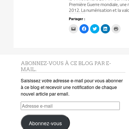
Première Guerre mondiale, une m
2012. La numérisation et la val
Partager :
Cliquez
Cliquez
Cliquez
Cliquez
Clique
pour
pour
pour
pour
pour
envoyer
partager
partager
partager
impri
par
sur
sur
sur
dans
e-
Facebook(ouvre
Twitter(ouvre
LinkedIn(ouv
une
mail
dans
dans
dans
nouvel
à
une
une
une
fenêtr
un
nouvelle
nouvelle
nouvelle
ami(ouvre
fenêtre)
fenêtre)
fenêtre)
dans
une
ABONNEZ-VOUS À CE BLOG PAR E-
nouvelle
MAIL.
fenêtre)
Saisissez votre adresse e-mail pour vous abonner
à ce blog et recevoir une notification de chaque
nouvel article par email.
Adresse
e-
mail
Abonnez-vous