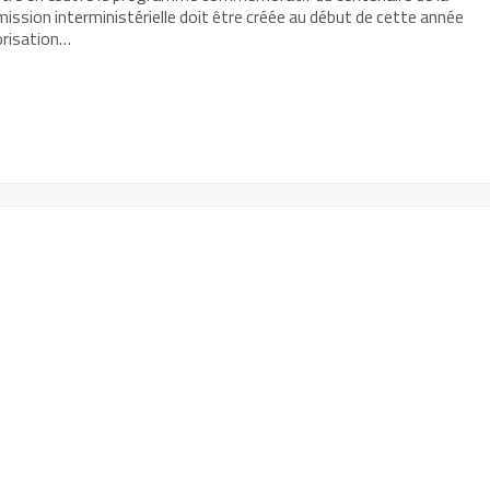
ission interministérielle doit être créée au début de cette année
orisation…
r
mer(ouvre
re
le
e)