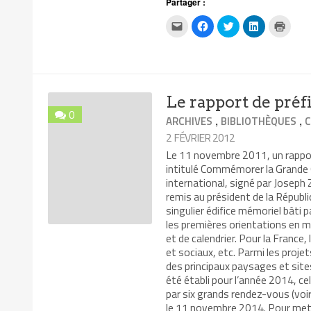
Partager :
Cliquez
Cliquez
Cliquez
Cliquez
Clique
pour
pour
pour
pour
pour
envoyer
partager
partager
partager
impri
par
sur
sur
sur
dans
e-
Facebook(ouvre
Twitter(ouvre
LinkedIn(ouv
une
mail
dans
dans
dans
nouvel
à
une
une
une
fenêtr
un
nouvelle
nouvelle
nouvelle
ami(ouvre
fenêtre)
fenêtre)
fenêtre)
Le rapport de préf
dans
une
0
nouvelle
,
,
ARCHIVES
BIBLIOTHÈQUES
fenêtre)
2 FÉVRIER 2012
Le 11 novembre 2011, un rappor
intitulé Commémorer la Grande 
international, signé par Joseph
remis au président de la Républi
singulier édifice mémoriel bâti 
les premières orientations en m
et de calendrier. Pour la France
et sociaux, etc. Parmi les projet
des principaux paysages et sit
été établi pour l’année 2014, cel
par six grands rendez-vous (voi
le 11 novembre 2014. Pour met