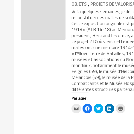
,
OBJETS
PROJETS DE VALORIS
Voilà quelques semaines, je déc
reconstituer des malles de solda
Cette exposition originale est p
1918 » (ATB 14-18) au Mémorial
président, Bertrand Lecomte, a 
ce projet ? D’où vient cette idée
malles ont une mémoire 1914-191
« l’Alloeu Terre de Batailles, 1
musées et associations du Nord 
mondiaux, notamment le musée d
Feignies (59), le musée d’Histoi
Mélantois (59), le musée de la 
Combattants et le Musée Hospita
différentes structures partena
Partager :
Cliquez
Cliquez
Cliquez
Cliquez
Clique
pour
pour
pour
pour
pour
envoyer
partager
partager
partager
impri
par
sur
sur
sur
dans
e-
Facebook(ouvre
Twitter(ouvre
LinkedIn(ouv
une
mail
dans
dans
dans
nouvel
à
une
une
une
fenêtr
un
nouvelle
nouvelle
nouvelle