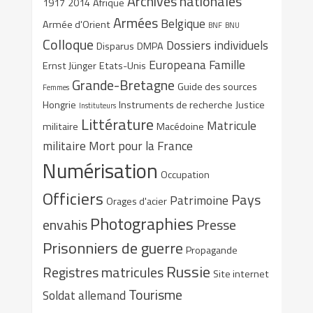
Archives nationales
1917
2014
Afrique
Armées
Belgique
Armée d'Orient
BNF
BNU
Colloque
Dossiers individuels
Disparus
DMPA
Europeana
Famille
Ernst Jünger
Etats-Unis
Grande-Bretagne
Guide des sources
Femmes
Hongrie
Instruments de recherche
Justice
Instituteurs
Littérature
Matricule
militaire
Macédoine
militaire
Mort pour la France
Numérisation
Occupation
Officiers
Pays
Patrimoine
Orages d'acier
Photographies
envahis
Presse
Prisonniers de guerre
Propagande
Russie
Registres matricules
Site internet
Tourisme
Soldat allemand