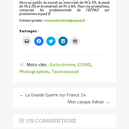
libre au public du mardi au mercredi de 9h à 17h, le jeudi
de 9h à 21h et le vendredi de 9h à 16h. Pour vos prestations,
contactez les professionnels de l’ECPAD sur
prestations.ecpad.fr
Contact presse :
communication@ecpad.fr
Partager :
Cliquez
Cliquez
Cliquez
Cliquez
Cliquer
pour
pour
pour
pour
pour
envoyer
partager
partager
partager
imprimer(ouvre
par
sur
sur
sur
dans
e-
Facebook(ouvre
Twitter(ouvre
LinkedIn(ouvre
une
mail
dans
dans
dans
nouvelle
à
une
une
une
fenêtre)
Mots-clés :
Autochrome
,
ECPAD
,
un
nouvelle
nouvelle
nouvelle
ami(ouvre
fenêtre)
fenêtre)
fenêtre)
Photographies
,
Tournassoud
dans
une
nouvelle
fenêtre)
←
La Grande Guerre sur France 24
Mon casque Adrian
→
UN COMMENTAIRE