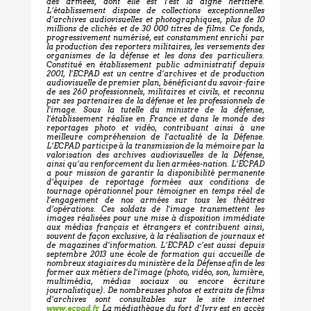
des armées, dont elle est l’est la digne héritière.
L’établissement dispose de collections exceptionnelles
d’archives audiovisuelles et photographiques, plus de 10
millions de clichés et de 30 000 titres de films. Ce fonds,
progressivement numérisé, est constamment enrichi par
la production des reporters militaires, les versements des
organismes de la défense et les dons des particuliers.
Constitué en établissement public administratif depuis
2001, l’ECPAD est un centre d’archives et de production
audiovisuelle de premier plan, bénéficiant du savoir-faire
de ses 260 professionnels, militaires et civils, et reconnu
par ses partenaires de la défense et les professionnels de
l’image. Sous la tutelle du ministre de la défense,
l’établissement réalise en France et dans le monde des
reportages photo et vidéo, contribuant ainsi à une
meilleure compréhension de l’actualité de la Défense.
L’ECPAD participe à la transmission de la mémoire par la
valorisation des archives audiovisuelles de la Défense,
ainsi qu’au renforcement du lien armées-nation. L’ECPAD
a pour mission de garantir la disponibilité permanente
d’équipes de reportage formées aux conditions de
tournage opérationnel pour témoigner en temps réel de
l’engagement de nos armées sur tous les théâtres
d’opérations. Ces soldats de l’image transmettent les
images réalisées pour une mise à disposition immédiate
aux médias français et étrangers et contribuent ainsi,
souvent de façon exclusive, à la réalisation de journaux et
de magazines d’information. L’ECPAD c’est aussi depuis
septembre 2013 une école de formation qui accueille de
nombreux stagiaires du ministère de la Défense afin de les
former aux métiers de l’image (photo, vidéo, son, lumière,
multimédia, médias sociaux ou encore écriture
journalistique). De nombreuses photos et extraits de films
d’archives sont consultables sur le site internet
www.ecpad.fr
La médiathèque du fort d’Ivry est en accès