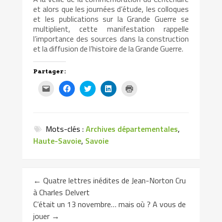
et alors que les journées d’étude, les colloques
et les publications sur la Grande Guerre se
multiplient, cette manifestation rappelle
l’importance des sources dans la construction
et la diffusion de l’histoire de la Grande Guerre.
Partager :
Cliquez
Cliquez
Cliquez
Cliquez
Cliquer
pour
pour
pour
pour
pour
envoyer
partager
partager
partager
imprimer(ouvre
par
sur
sur
sur
dans
e-
Facebook(ouvre
Twitter(ouvre
LinkedIn(ouvre
une
mail
dans
dans
dans
nouvelle
à
une
une
une
fenêtre)
Mots-clés :
Archives départementales
,
un
nouvelle
nouvelle
nouvelle
ami(ouvre
fenêtre)
fenêtre)
fenêtre)
Haute-Savoie
,
Savoie
dans
une
nouvelle
fenêtre)
←
Quatre lettres inédites de Jean-Norton Cru
à Charles Delvert
C’était un 13 novembre… mais où ? A vous de
jouer
→