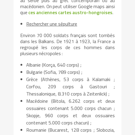
au serbe puis au grec contemporain ou au
macédonien. On peut utiliser Google maps ainsi
que
ces anciennes cartes austro-hongroises
.
Rechercher une sépulture
Environ 70 000 soldats français sont tombés
dans les Balkans. De 1921 à 1923, la France a
regroupé les corps de ces hommes dans
plusieurs nécropoles :
Albanie (Korça, 640 corps) ;
Bulgarie (Sofia, 789 corps) ;
Grèce (Athènes, 53 corps à Kalamaki ;
Corfou, 209 corps à Gastouri ;
Thessalonique, 8.310 corps à Zeitenlick) ;
Macédoine (Bitola, 6.262 corps et deux
ossuaires contenant 5.000 corps chacun ;
Skopje, 960 corps et deux ossuaires
contenant 5.000 corps chacun) ;
Roumanie (Bucarest, 128 corps ; Slobozia,