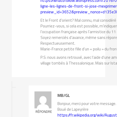
https://whatofollow.wordpress.com/2016/
ligne-les-lignes-de-front-si-jose-mexprimer
preview_id=3652&preview_nonce=d135e3
Et le Front d’orient? Mal connu, mal considéré
Pourriez-vous, si cela est possible, m’indique
l’occupation française après l’armistice du 
Soyez remerciés d’avance, même sans répons
Respectueusement.
Marie-France petite fille d’un « poilu » du fro
P.S: nous avons retrouvé, avec l’aide d’une a
village tombés à Thessalonique. Mais sur Istan
MB/GL
Bonjour, merci pour votre message.
Boué de Lapeyrère
RÉPONDRE
https://fr.wikipedia.org/wiki/A