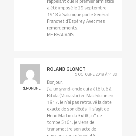
rappelant que le premier armistice
a été imposé le 29 septembre
1918 à Salonique par le Général
Franchet d’Espèrey. Avec mes
remerciements.
MF BEAUVAIS
ROLAND GLOMOT
9 OCTOBRE 2018 À14:39
Bonjour,
RÉPONDRE
J’ai un grand-oncle qui a été tué à
Bitola (Monastir) en Macédoine en
1917. Je n’ai pas retrouvé la date
exacte de son décès . Il s’agit de
Henri Martin du 34RIC, n° de
tombe 5161. je viens de
transmettre son acte de
naissance au mémorial.Si