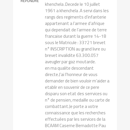
RÉPONDRE
khenchela .Decede le 10 juillet
1961 a khenchela .A servi dans les
rangs des regiments d’infanterie
appartenant a l’armee d’afrique
qui dependait de l’armee de terre
francaise durant la guerre 14-18
sous le Matricule : 33721 brevet
n° INSCRIPTION au grand livre ou
brevet invalidite 63.300.057
aveugler par gaz moutarde.
en ma qualite descendant
directe.J’ai l’honneur de vous
demander de bien vouloir m’aider a
etablir en souvenir de ce pere
disparu son etat des serrvices ou
n° de pensien, medaille ou carte de
combattant.Je porte a votre
connaissance que les recherches
effectuées par les services de la
BCAAM Caserne Bernadotte Pau