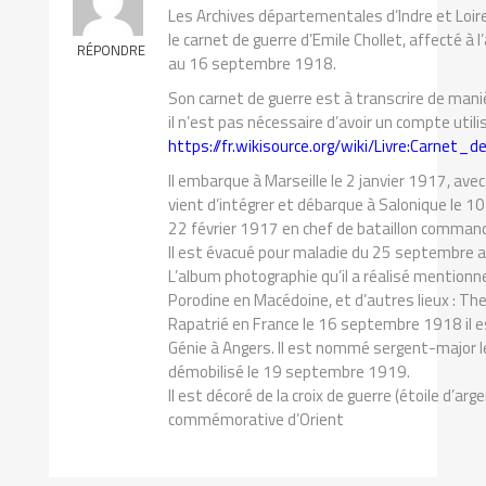
Les Archives départementales d’Indre et Loir
le carnet de guerre d’Emile Chollet, affecté à 
RÉPONDRE
au 16 septembre 1918.
Son carnet de guerre est à transcrire de maniè
il n’est pas nécessaire d’avoir un compte util
https://fr.wikisource.org/wiki/Livre:Carnet
Il embarque à Marseille le 2 janvier 1917, ave
vient d’intégrer et débarque à Salonique le 10
22 février 1917 en chef de bataillon command
Il est évacué pour maladie du 25 septembre
L’album photographie qu’il a réalisé mentionn
Porodine en Macédoine, et d’autres lieux : The
Rapatrié en France le 16 septembre 1918 il 
Génie à Angers. Il est nommé sergent-major 
démobilisé le 19 septembre 1919.
Il est décoré de la croix de guerre (étoile d’arg
commémorative d’Orient