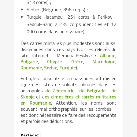
313 corps) ;
Serbie (Belgrade, 396 corps) ;
Turquie (Istambul, 251 corps à Feriköy ;
Seddul-Bahr, 2 235 corps identifiés et 12
000 corps dans un ossuaire).
Des carrés militaires plus modestes sont aussi
disséminés dans ces pays (voir les relevés du
site internet Memorial
GenWeb
:
Albanie
,
Bulgarie
,
Chypre
,
Grèce
,
Macédoine
,
Roumanie
,
Serbie
,
Turquie
).
Enfin, les consulats et ambassades ont mis en
ligne des listes de soldats inhumés dans les
nécropoles
de Zeïtenlick
,
de Belgrade
,
de
Skopje
et d
es cimetières et carrés militaires
en Roumanie
. Attention, les noms sont
souvent mal orthographiés sur les tombes. Il
est donc nécessaire de faire des recoupements
et parfois des déductions.
Partager :