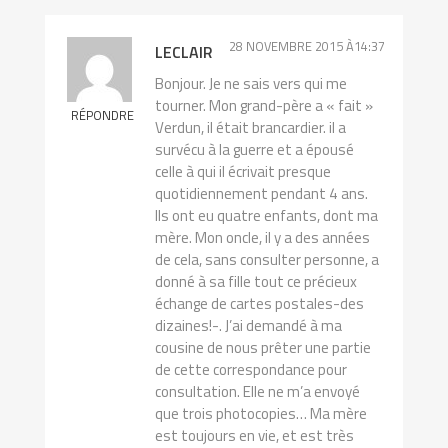
28 NOVEMBRE 2015 À14:37
LECLAIR
Bonjour. Je ne sais vers qui me
tourner. Mon grand-père a « fait »
RÉPONDRE
Verdun, il était brancardier. il a
survécu à la guerre et a épousé
celle à qui il écrivait presque
quotidiennement pendant 4 ans.
Ils ont eu quatre enfants, dont ma
mère. Mon oncle, il y a des années
de cela, sans consulter personne, a
donné à sa fille tout ce précieux
échange de cartes postales-des
dizaines!-. J’ai demandé à ma
cousine de nous prêter une partie
de cette correspondance pour
consultation. Elle ne m’a envoyé
que trois photocopies… Ma mère
est toujours en vie, et est très