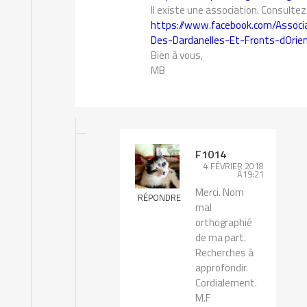
Il existe une association. Consulte
https://www.facebook.com/Associa
Des-Dardanelles-Et-Fronts-dOr
Bien à vous,
MB
F1014
4 FÉVRIER 2018
À19:21
Merci. Nom
RÉPONDRE
mal
orthographié
de ma part.
Recherches à
approfondir.
Cordialement.
M.F