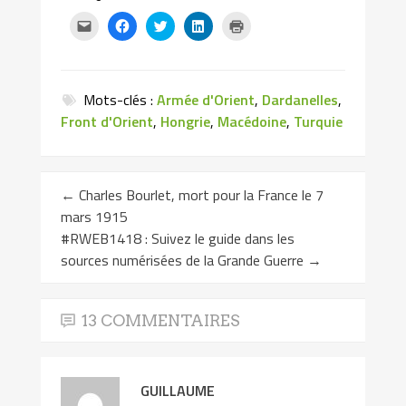
Cliquez
Cliquez
Cliquez
Cliquez
Cliquer
pour
pour
pour
pour
pour
envoyer
partager
partager
partager
imprimer(ouvre
par
sur
sur
sur
dans
e-
Facebook(ouvre
Twitter(ouvre
LinkedIn(ouvre
une
mail
dans
dans
dans
nouvelle
à
une
une
une
fenêtre)
Mots-clés :
Armée d'Orient
,
Dardanelles
,
un
nouvelle
nouvelle
nouvelle
ami(ouvre
fenêtre)
fenêtre)
fenêtre)
Front d'Orient
,
Hongrie
,
Macédoine
,
Turquie
dans
une
nouvelle
fenêtre)
←
Charles Bourlet, mort pour la France le 7
mars 1915
#RWEB1418 : Suivez le guide dans les
sources numérisées de la Grande Guerre
→
13 COMMENTAIRES
GUILLAUME