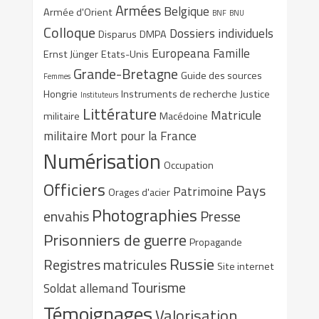
Armées
Belgique
Armée d'Orient
BNF
BNU
Colloque
Dossiers individuels
Disparus
DMPA
Europeana
Famille
Ernst Jünger
Etats-Unis
Grande-Bretagne
Guide des sources
Femmes
Hongrie
Instruments de recherche
Justice
Instituteurs
Littérature
Matricule
militaire
Macédoine
militaire
Mort pour la France
Numérisation
Occupation
Officiers
Pays
Patrimoine
Orages d'acier
Photographies
envahis
Presse
Prisonniers de guerre
Propagande
Russie
Registres matricules
Site internet
Tourisme
Soldat allemand
Témoignages
Valorisation